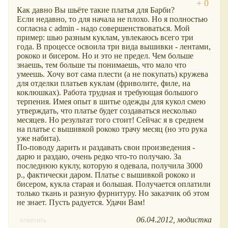
Как давно Вы шьёте такие платья для Барби?
Если недавно, то для начала не плохо. Но я полностью
согласна с admin - надо совершенствоваться. Мой
пример: шью разным куклам, увлекаюсь всего три
года. В процессе освоила три вида вышивки - лентами,
рококо и бисером. Но и это не предел. Чем больше
знаешь, тем больше ты понимаешь, что мало что
умеешь. Хочу вот сама плести (а не покупать) кружева
для отделки платьев куклам (фриволите, филе, на
коклюшках). Работа трудная и требующая большого
терпения. Имея опыт в шитье одежды для кукол смею
утверждать, что платье будет создаваться несколько
месяцев. Но результат того стоит! Сейчас я в среднем
на платье с вышивкой рококо трачу месяц (но это рука
уже набита).
По-поводу дарить и раздавать свои произведения -
дарю и раздаю, очень редко что-то получаю. За
последнюю куклу, которую я одевала, получила 3000
р., фактически даром. Платье с вышивкой рококо и
бисером, кукла старая и большая. Получается оплатили
только ткань и разную фурнитуру. Но заказчик об этом
не знает. Пусть радуется. Удачи Вам!
06.04.2012
модистка
ответить