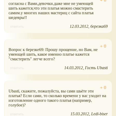
согласна с Вами,девочки.даже мне не умеющей
шить кажется,что эти платья можно смастерить
самим.у многих наших мастериц с сайта платья
шедевры!!
12.03.2012
березка69
ответить
Вопрос к березке69: Прошу прощение, но Вам, не
умеющей шить, какое именно платье кажется
"смастерить" легче всего?
14.03.2012
Гость Ubasti
ответить
Ubasti, скажите, пожалуйста, вы сами шьёте эти
платья? Если сами, то сколько времени у вас уходит на
изготовление одного такого платья (например,
голубое)?
15.03.2012
Ledi-biser
ответить