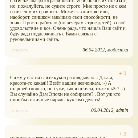
сразу начала фотографировать. Я не боюсь их показать,
но, пожалуйста, не судите строго. Мне просто не с кем
и не с чем их сравнить. Может я занижаю или,
наоборот, слишком завышаю свои способности, не
знаю. Просто работаю (по вечерам - трое детей) в своё
удовольствие и всё. Очень рада, что нашла Ваш сайт и
буду рада поддерживать с Вами связь и с
рукодельницами сайта.
06.04.2012
модистка
ответить
Сижу у вас на сайте кукол разглядываю... Да-а-а,
красота-то какая!! Везёт вашим девчонкам. :-) А
старшей сколько, она уже, как я поняла, тоже шьёт? :-)
Вы случайно Дам Эпохи не собираете?.. Вот уж кто
смог бы отличные наряды куклам сделать!
06.04.2012
admin
ответить
модистка, я хоть и не увлекаюсь куклами, но