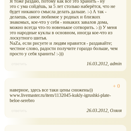
Я тоже раздаю, потому как всё это хранить - ну
это с ума сойдёшь, за 5 лет столько наберётся, что не
будет никакого смысла делать дальше. :-) А так -
делаешь, самое любимое у родных и близких
знакомых, кое-что у себя - никаких завалов дома,
можно всегда что-то новенькое сотворить. :-)) У меня
это народные куклы в основном, иногда кое-что из
лоскутного шитья.
NaZa, если рисуете и людям нравится - раздавайте;
честное слово, радости получите гораздо больше, чем
просто у себя хранить! :-)))
16.03.2012
admin
ответить
наверное, здесь все таки цены снижены))
www.livemaster.ru/item/1132045-kukly-igrushki-plate-
beloe-serebro
26.03.2012
Оляля
ответить