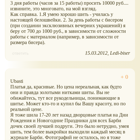
3 дня работы (часов за 15 работы) просить 10000 руб....
извините, это многовато, на мой взгляд.
Как справка. 1.Я умею хорошо шить - училась у
настоящей белошвейки. 2. За день работы с бисером
(при создании эксклюзивных вечерних украшений) я
беру от 700 до 1000 руб., в зависимости от сложности
работы с материалом (например, в зависимости от
размера бисера).
15.03.2012
Ledi-biser
ответить
Ubasti
Платья да, красивые. Но цена нереальная, как будто
они и правда золотыми нитками шиты. Вы не
обижайтесь, тут все рукодельницы, понимающие в
шитье. Может кто-то и купил бы Вашу красоту, но по
реальной цене.
Я тоже шила 17-20 лет назад дворцовые платья на Дни
Рождения и Новогодние Праздники для всех Барби
дочек своей лучшей подруги. Это было нетрудно, умея
шить, тем более выкройки выходили каждый месяц в
журнале Барби. Фотографий не осталось, но я тоже