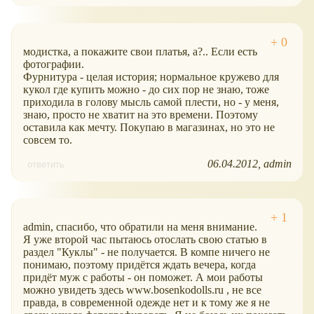
модистка, а покажите свои платья, а?.. Если есть
фотографии.
Фурнитура - целая история; нормальное кружево для
кукол где купить можно - до сих пор не знаю, тоже
приходила в голову мысль самой плести, но - у меня,
знаю, просто не хватит на это времени. Поэтому
оставила как мечту. Покупаю в магазинах, но это не
совсем то.
06.04.2012
admin
ответить
admin, спасибо, что обратили на меня внимание.
Я уже второй час пытаюсь отослать свою статью в
раздел "Куклы" - не получается. В компе ничего не
понимаю, поэтому придётся ждать вечера, когда
придёт муж с работы - он поможет. А мои работы
можно увидеть здесь www.bosenkodolls.ru , не все
правда, в современной одежде нет и к тому же я не