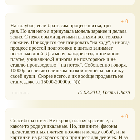
На голубое, если брать сам процесс шитья, три
дня. Но для него я придумала модель заранее и делала
эскиз. С некоторыми другими платьями все гораздо
сложнее. Приходится фантазировать "на ходу",а иногда
процесс простой подготовки к шитью занимает
несколько дней. Для меня, каждое созданное мною
платье, уникально.Я никогда не повторяюсь и не
ставлю производство " на поток". Собственно говоря,
10000р. я считаю слишком низкой ценой за частичку
своей души. Скорее всего, я их вообще продавать не
стану, даже за 15000-20000р.=))))
15.03.2012
Гость Ubasti
ответить
Спасибо за ответ. Не скрою, платья красивые, в
каком-то роде уникальные. Но, извините, фасоны
представленных платьев похожи и между собой, и на
картинки из раскрасок про принцесс для девочек. И за