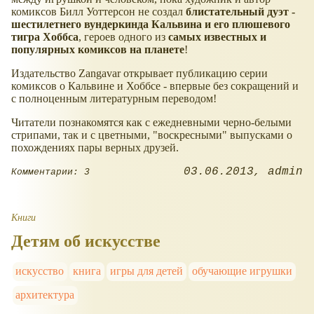
комиксов Билл Уоттерсон не создал
блистательный дуэт -
шестилетнего вундеркинда Кальвина и его плюшевого
тигра Хоббса
, героев одного из
самых известных и
популярных комиксов на планете
!
Издательство Zangavar открывает публикацию серии
комиксов о Кальвине и Хоббсе - впервые без сокращений и
с полноценным литературным переводом!
Читатели познакомятся как с ежедневными черно-белыми
стрипами, так и с цветными, "воскресными" выпусками о
похождениях пары верных друзей.
03.06.2013
admin
Комментарии: 3
Книги
Детям об искусстве
искусство
книга
игры для детей
обучающие игрушки
архитектура