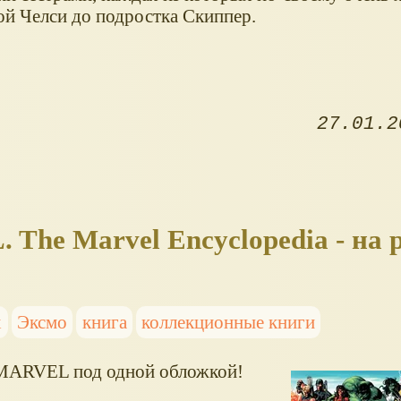
ой Челси до подростка Скиппер.
27.01.2
he Marvel Encyclopedia - на 
х
Эксмо
книга
коллекционные книги
 MARVEL под одной обложкой!