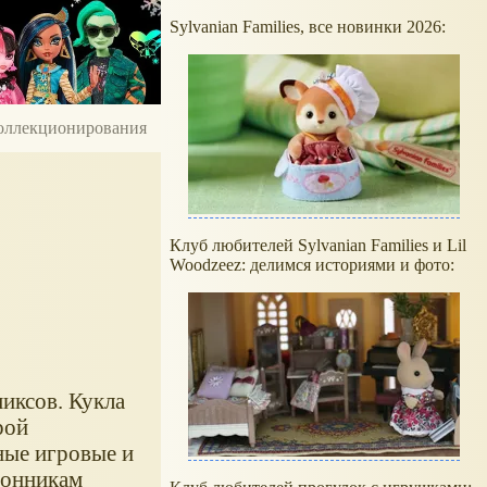
Sylvanian Families, все новинки 2026:
 коллекционирования
Клуб любителей Sylvanian Families и Lil
Woodzeez: делимся историями и фото:
иксов. Кукла
рой
ные игровые и
лонникам