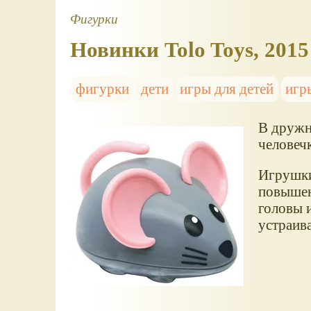
Фигурки
Новинки Tolo Toys, 2015
фигурки
дети
игры для детей
игр
В дружн
человеч
Игрушки
повышен
головы 
устраив