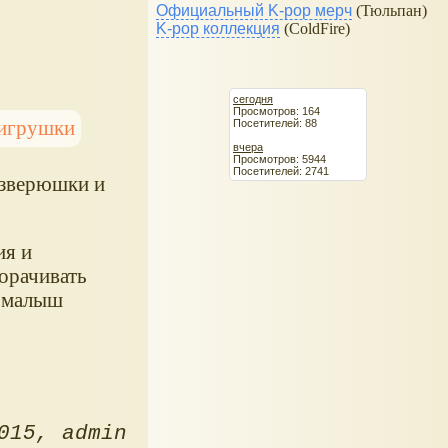
Официальный K-pop мерч
(Тюльпан)
K-pop коллекция
(ColdFire)
сегодня
Просмотров: 164
игрушки
Посетителей: 88
вчера
Просмотров: 5944
Посетителей: 2741
 зверюшки и
ия и
орачивать
и малыш
015
admin