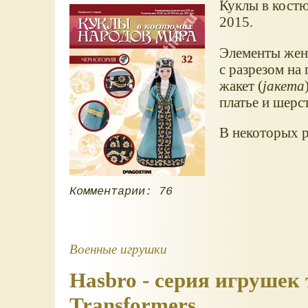
Куклы в костю
2015.
Элементы жен
с разрезом на
жакет (
jакета
платье и шерс
В некоторых 
Комментарии: 76
Военные игрушки
Hasbro - серия игрушек
Transformers