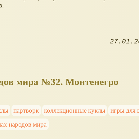
в.
27.01.2
дов мира №32. Монтенегро
клы
партворк
коллекционные куклы
игры для 
ах народов мира