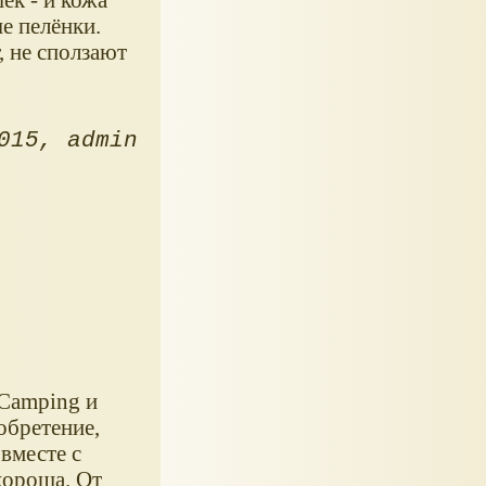
е пелёнки.
 не сползают
015
admin
 Camping и
обретение,
вместе с
хороша. От