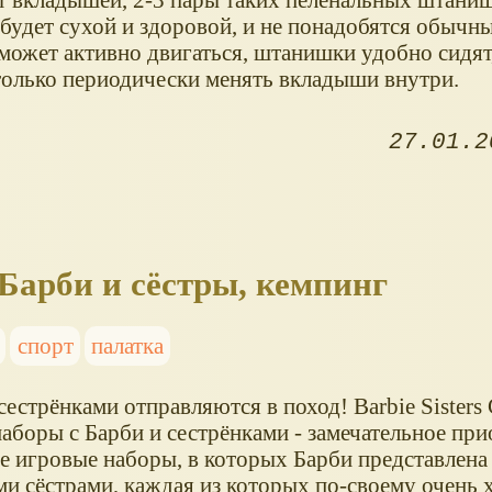
будет сухой и здоровой, и не понадобятся обычны
ожет активно двигаться, штанишки удобно сидят,
олько периодически менять вкладыши внутри.
27.01.2
- Барби и сёстры, кемпинг
спорт
палатка
сестрёнками отправляются в поход! Barbie Sisters
аборы с Барби и сестрёнками - замечательное при
е игровые наборы, в которых Барби представлена 
и сёстрами, каждая из которых по-своему очень 