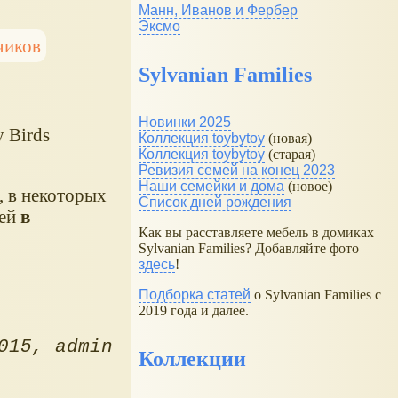
Манн, Иванов и Фербер
Эксмо
чиков
Sylvanian Families
Новинки 2025
 Birds
Коллекция toybytoy
(новая)
Коллекция toybytoy
(старая)
Ревизия семей на конец 2023
Наши семейки и дома
(новое)
, в некоторых
Список дней рождения
жей
в
Как вы расставляете мебель в домиках
Sylvanian Families? Добавляйте фото
здесь
!
Подборка статей
о Sylvanian Families с
2019 года и далее.
015
admin
Коллекции