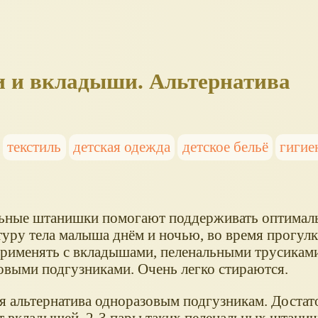
 и вкладыши. Альтернатива
текстиль
детская одежда
детское бельё
гигие
ьные штанишки помогают поддерживать оптима
туру тела малыша днём и ночью, во время прогулк
рименять с вкладышами, пеленальными трусикам
овыми подгузниками. Очень легко стираются.
я альтернатива одноразовым подгузникам. Достат
т вкладышей, 2-3 пары таких пеленальных штаниш