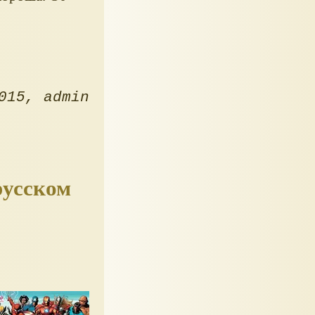
015
admin
русском