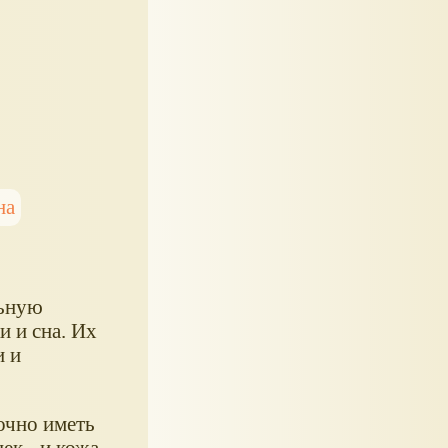
на
льную
и и сна. Их
и и
очно иметь
ек - и кожа