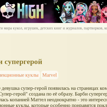
ти мира кукол, игрушек, детских книг и журналов, партворков,
и супергерой
лекционные куклы
Marvel
 девушка супер-герой появилась на страницах ком
Супер-герой" создана по её образу. Барби суперге
лась копанией Маттел неоднократно - это интерес
ионные куклы, которые особенно понравятся пок