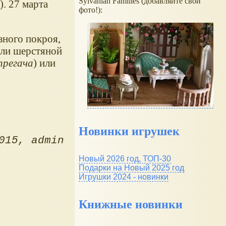
Sylvanian Families (добавляйте свои
. 27 марта
фото!):
ного покроя,
или шерстяной
прегача
) или
Новинки игрушек
015
admin
Новый 2026 год, ТОП-30
Подарки на Новый 2025 год
Игрушки 2024 - новинки
Книжные новинки