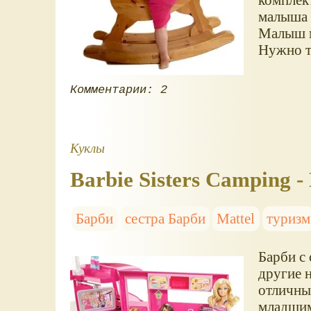
малыша 
Малыш м
Нужно т
Комментарии: 2
Куклы
Barbie Sisters Camping 
Барби
сестра Барби
Mattel
туризм
Барби с 
другие н
отличны
младшим