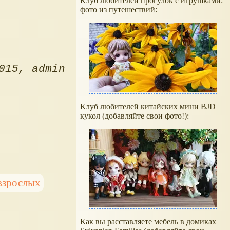
Клуб любителей прогулок с игрушками:
фото из путешествий:
015
admin
Клуб любителей китайских мини BJD
кукол (добавляйте свои фото!):
взрослых
Как вы расставляете мебель в домиках