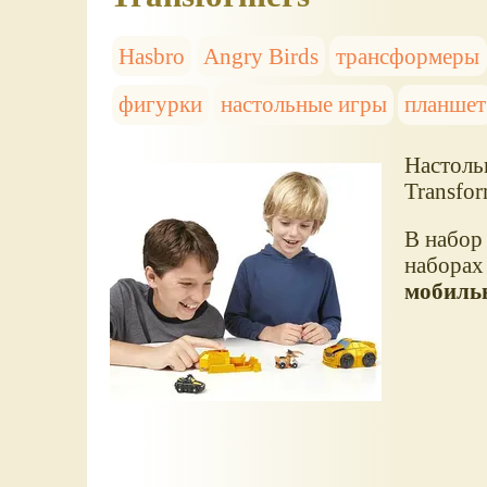
Hasbro
Angry Birds
трансформеры
фигурки
настольные игры
планшет
Настоль
Transfor
В набор 
наборах
мобиль