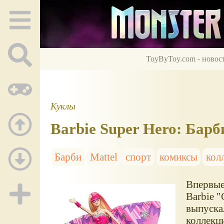
ToyByToy.com - новос
Куклы
Barbie Super Hero: Барб
Барби
Mattel
спорт
комиксы
кол
Впервые
Barbie "
выпуска
коллекц