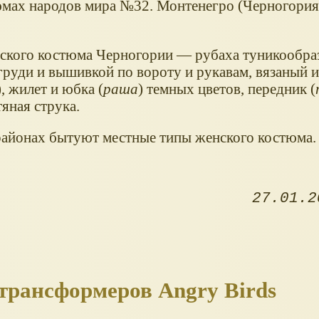
мах народов мира №32. Монтенегро (Черногория)
ского костюма Черногории — рубаха туникообраз
 груди и вышивкой по вороту и рукавам, вязаный 
), жилет и юбка (
раша
) темных цветов, передник (
тяная струка.
районах бытуют местные типы женского костюма.
27.01.2
 трансформеров Angry Birds