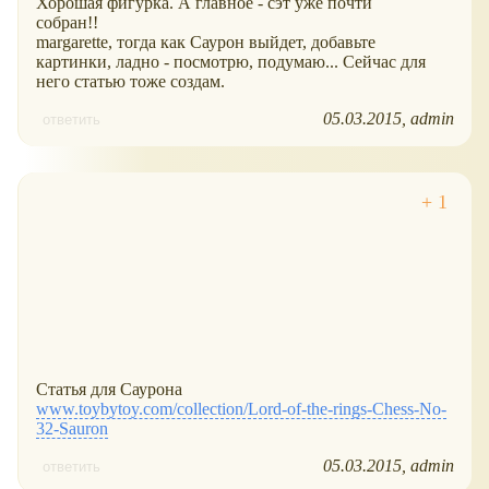
Хорошая фигурка. А главное - сэт уже почти
собран!!
margarette, тогда как Саурон выйдет, добавьте
картинки, ладно - посмотрю, подумаю... Сейчас для
него статью тоже создам.
05.03.2015
admin
ответить
Статья для Саурона
www.toybytoy.com/collection/Lord-of-the-rings-Chess-No-
32-Sauron
05.03.2015
admin
ответить