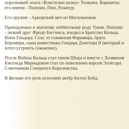
персонажей эпоса
Властелин колец
Толкина. Варианты
его имени - Пиппин, Пин, Разанур.
Его оружие - Арнорский меч из Могильников.
Принадлежал к знатному хоббитскому роду Туков. Пиппин
- лизкий друг Фродо Бэггинса, входил в Братство Кольца.
Воин Гондора. Спас от сожжения Фарамира, брата
Боромира, сына наместника Гондора Дэнетора II (который и
хотел устроить сожжение).
После Войны Кольца стал таном Шира и вместе с Хозяином
Бэклэнда Мериадоком стал по повелению короля Эллесара
Советником Северного Королевства.
В фильме его роль исполнял актёр Билли Бойд.