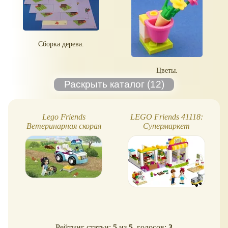
Сборка дерева.
Цветы.
Lego Friends
LEGO Friends 41118:
Ветеринарная скорая
Супермаркет
помощь
Рейтинг статьи:
5
из
5
, голосов:
3