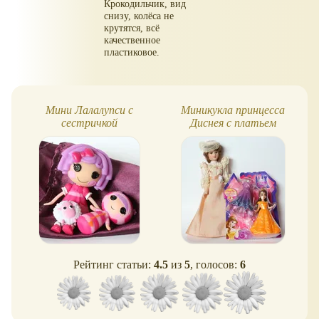
Крокодильчик, вид
снизу, колёса не
крутятся, всё
качественное
пластиковое.
Мини Лалалупси с
Миникукла принцесса
сестричкой
Диснея с платьем
MagiClip - Белль
Рейтинг статьи:
4.5
из
5
, голосов:
6