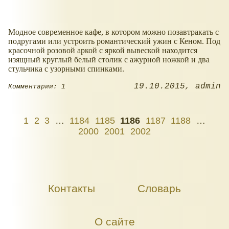
Модное современное кафе, в котором можно позавтракать с
подругами или устроить романтический ужин с Кеном. Под
красочной розовой аркой с яркой вывеской находится
изящный круглый белый столик с ажурной ножкой и два
стульчика с узорными спинками.
19.10.2015
admin
Комментарии: 1
1
2
3
…
1184
1185
1186
1187
1188
…
2000
2001
2002
Контакты
Словарь
О сайте