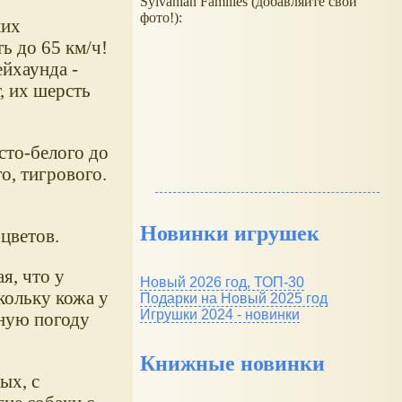
Sylvanian Families (добавляйте свои
фото!):
ких
ь до 65 км/ч!
ейхаунда -
, их шерсть
сто-белого до
о, тигрового.
Новинки игрушек
цветов.
я, что у
Новый 2026 год, ТОП-30
кольку кожа у
Подарки на Новый 2025 год
Игрушки 2024 - новинки
дную погоду
Книжные новинки
ых, с