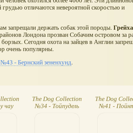
 человек охотился более 4000 лет. Эти длинноног
 грудью отличаются невероятной скоростью и
м запрещали держать собак этой породы.
Грейха
районов Лондона прозван Собачим островом за 
 борзых. Сегодня охота на зайцев в Англии запрещ
ор очень популярны.
 №43 - Бернский зененхунд
.
lection
The Dog Collection
The Dog Colle
у чау
№34 - Тойпудель
№41 - Пойн