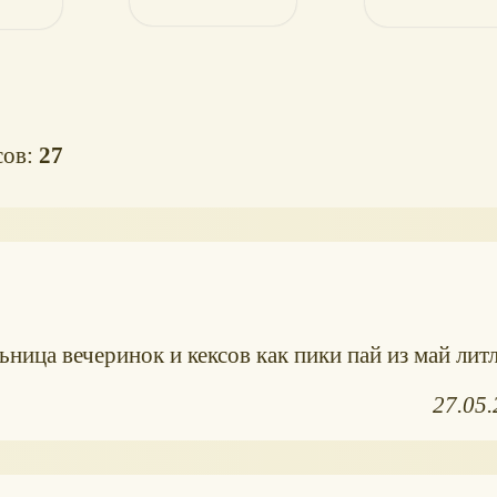
сов:
27
ница вечеринок и кексов как пики пай из май лит
27.05