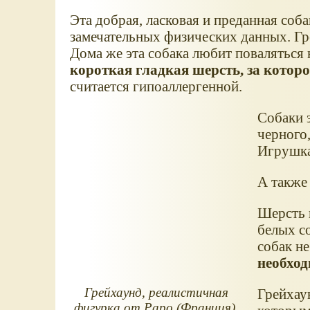
Эта добрая, ласковая и преданная соба
замечательных физических данных. Гре
Дома же эта собака любит поваляться 
короткая гладкая шерсть, за котор
считается гипоаллергенной.
Собаки 
черного,
Игрушка 
А также
Шерсть г
белых со
собак н
необход
Грейхаунд, реалистичная
Грейхау
фигурка от Papo (Франция).