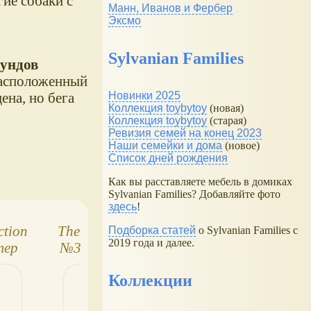
ие собаки с
Манн, Иванов и Фербер
Эксмо
Sylvanian Families
ундов
расположенный
ена, но бега
Новинки 2025
Коллекция toybytoy
(новая)
Коллекция toybytoy
(старая)
Ревизия семей на конец 2023
Наши семейки и дома
(новое)
Список дней рождения
Как вы расставляете мебель в домиках
Sylvanian Families? Добавляйте фото
здесь
!
ction
The Dog Collection
The Dog Collecti
Подборка статей
о Sylvanian Families с
2019 года и далее.
тер
№36 - Леонбергер
№46 - Ирландск
волкодав
Коллекции