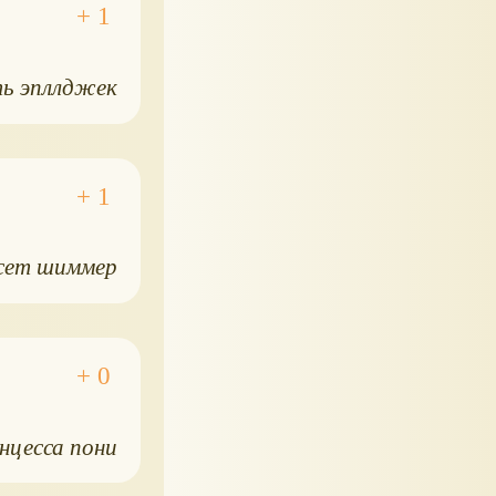
ь эпллджек
сет шиммер
нцесса пони