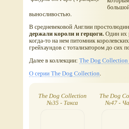
которыми
большой
выносливостью.
В средневековой Англии простолюдина
держали короли и герцоги.
Один их 
когда-то на нем питомник королевских
грейхаундов с тотализатором до сих п
Далее в коллекции:
The Dog Collection
О серии The Dog Collection
.
The Dog Collection
The Dog Col
№35 - Такса
№47 - Ча