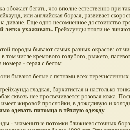
ка обожает бегать, что вполне естественно при та
йхаунд, или английская борзая, развивает скорост
на диване. Еще одно несомненное достоинство гр
ой легко ухаживать.
Грейхаунды почти не линяют
этой породы бывают самых разных окрасов: от чи
 в том числе кремового голубого, рыжего, палевог
номера - серая с белом.
 они бывают белые с пятнами всех перечисленных 
рейхаунда гладкая, бархатистая и настолько тонка
бак сквозь нее просвечивается розовая кожа. Пос
е имеет жировой прослойки, в дождливую и холо
имо одевать питомца в тёплую одежду
.
нды - знаменитые потомки ближневосточных борз