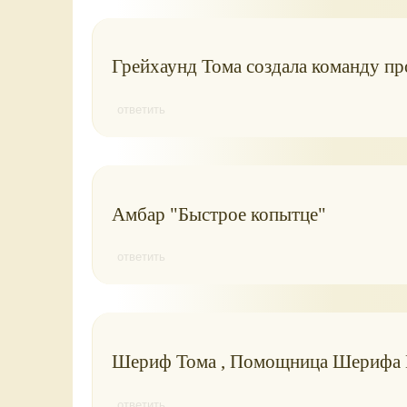
Грейхаунд Тома создала команду про
ответить
Амбар "Быстрое копытце"
ответить
Шериф Тома , Помощница Шерифа М
ответить