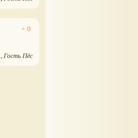
1
Гость Пёс