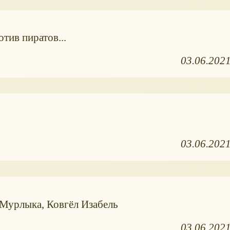
тив пиратов...
03.06.202
03.06.202
урлыка, Ковгёл Изабель
03.06.202