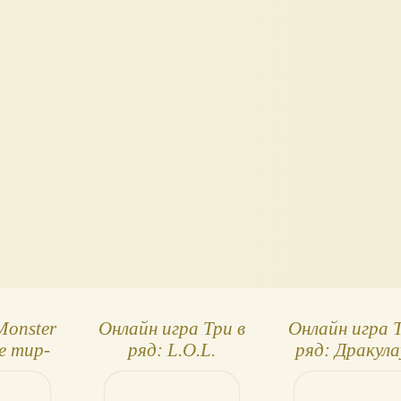
onster
Онлайн игра Три в
Онлайн игра Т
е тир-
ряд: L.O.L.
ряд: Дракул
ум
Surprise! Fuzzy Pets