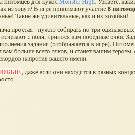
ы питомцев для кукол
Monster High
. Узнаёте, как
как из зовут? В игре принимают участие
8 питомц
зные! Такие же удивительные, как и их хозяйки!
дача простая - нужно собирать по три одинаковых
 исчезают с поля, принося вам победные очки. Зад
полнения задания (отображается в игре). Питоме
 вам больше всего очков, и станет вашим героем, 
рекордов напротив вашего имени.
ЮБЫЕ
, даже если они находятся в разных конца
росто.