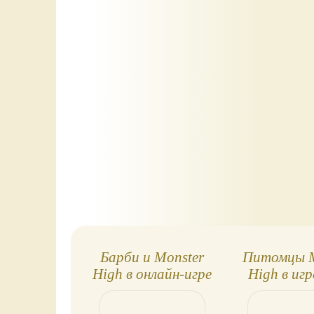
Барби и Monster
Питомцы M
High в онлайн-игре
High в игр
Три в ряд, к Новому
три-б
году!