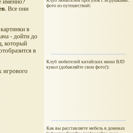
Клуб любителей прогулок с игрушками:
ие именно?
фото из путешествий:
ев
. Все они
 картинки в
ача - дойти до
ц, который
отобразится в
Клуб любителей китайских мини BJD
кукол (добавляйте свои фото!):
х игрового
Как вы расставляете мебель в домиках