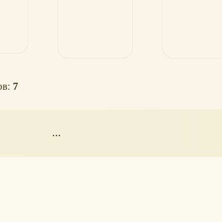
ов:
7
...