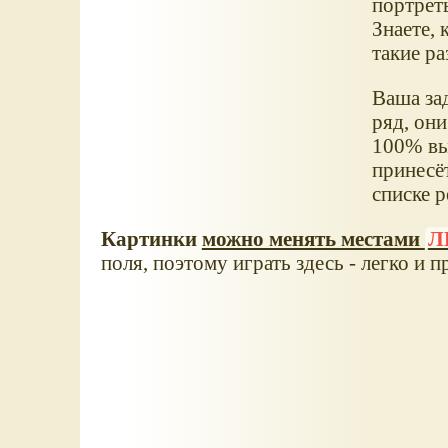
портрет
Знаете, 
такие ра
Ваша за
ряд, они
100% вы
принесёт
списке 
Картинки
можно менять местами
Л
поля, поэтому играть здесь - легко и п