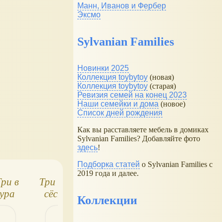
Манн, Иванов и Фербер
Эксмо
Sylvanian Families
Новинки 2025
Коллекция toybytoy
(новая)
Коллекция toybytoy
(старая)
Ревизия семей на конец 2023
Наши семейки и дома
(новое)
Список дней рождения
Как вы расставляете мебель в домиках
Sylvanian Families? Добавляйте фото
здесь
!
Подборка статей
о Sylvanian Families с
2019 года и далее.
ри в
Три в ряд: младшие
Три в ряд:
аура
сёстры и братья
питомцы кукол
Коллекции
Monster High
Enchantimals