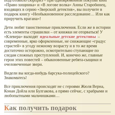
подготовило сюрприз – при одновременной покупке книг
«Право хищника» и «В логове волка» Анны Старобинец,
входящих в серию «Зверский детектив», вы получите в
подарок книгу «Необыкновенное расследование… Или как
приручить врагана»!
Дети любят таинственные приключения. Если же в истории
есть элементы страшилки – от книжки не оторваться! У
«Клевера» выходят
идеальные детские детективы
–
современные, ярко оформленные, не снижающие «градус
страстей» в угоду нежному возрасту и в то же время
достаточно осторожно, осмотрительно ступающие по
следам сложных преступлений. И, конечно же, главные
герои этих повестей – обыкновенные ребята-сыщики и
очеловеченные звери.
Видели вы когда-нибудь барсука-полицейского?
Знакомьтесь!
Все приключения происходят не с героями Жюля Верна,
Конан Дойла или Булгакова, а прямо сейчас, с храбрыми и
любопытными мальчишками…
Как получить подарок