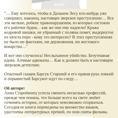
"… Ему хотелось, чтобы в Дальнем Лесу кто-нибудь уже
совершил, наконец, настоящее зверское преступление… Все
эти мелкие, робкие правонарушения, из которых состояли
его рабочие будни, - как же они ему надоели! Кража
кедровой шишки, не убранный с поляны помет, выдернутое
из хвоста перо - кому это интересно? В этих преступлениях
не было ни фантазии, ни дерзновения, ни жестокого
коварства…"
И вот оно случилось! Неслыханное убийство. Безутешная
вдова. Алчные адвокаты… Как и должно быть в настоящем
зверском детективе.
Опытный сыщик Барсук Старший и его правая рука ловкий
и порывистый Барсукот идут по следу…
Об авторе:
Анна Старобинец успела сменить несколько профессий,
прежде чем поняла, что больше всего на свете любит
сочинять истории, от которых невозможно оторваться.
Сегодня ее книги переведены на множество языков,
удостоены литературных премий, по ним сняты фильмы.