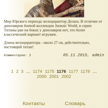
Мир Юрского периода: велоцираптор Дельта. В отличие от
динозавров боевой коллекции Jurassic World, в серии
Титаны ран на боках у динозавров нет, это более
классический вариант игрушек.
Длина велоцираптора - около 27 см, действительно,
настоящий титан!
05.11.2015
admin
Комментарии: 3
1
2
3
…
1174
1175
1176
1177
1178
…
2000
2001
2002
Контакты
Словарь