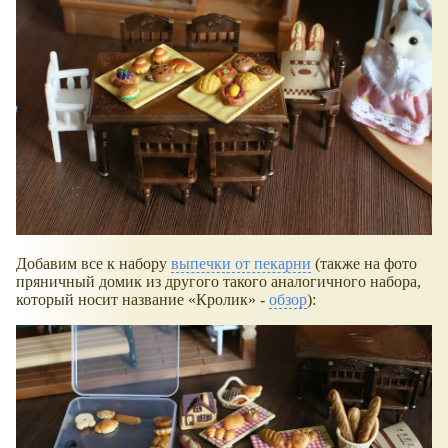
Добавим все к набору
выпечки от пекарни
(также на фото
пряничный домик из другого такого аналогичного набора,
который носит название
Кролик
-
обзор
):