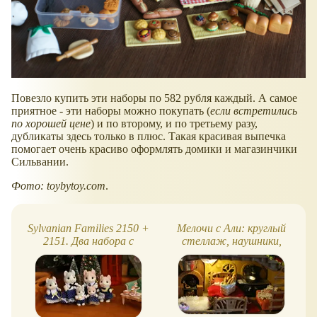
Повезло купить эти наборы по 582 рубля каждый. А самое
приятное - эти наборы можно покупать (
если встретились
по хорошей цене
) и по второму, и по третьему разу,
дубликаты здесь только в плюс. Такая красивая выпечка
помогает очень красиво оформлять домики и магазинчики
Сильвании.
Фото: toybytoy.com
.
Sylvanian Families 2150 +
Мелочи с Али: круглый
2151. Два набора с
стеллаж, наушники,
кошками керл - обзор,
лампы, вешалка,
фото
салатики