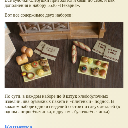
Все булочки-хлебушки пригодятся и сами по себе, и как
дополнения к набору 5536
Пекарня
.
Вот все содержимое двух наборов:
По сути, в каждом наборе
по 8 штук
хлебобулочных
изделий, два бумажных пакета и
плетеный
поднос. В
каждом наборе одно из изделий состоит из двух деталей (в
одном - пирог+начинка, в другом - булочка+начинка).
Кошечка