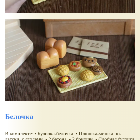
Белочка
В комплекте: • Булочка-белочка. • Плюшка-мишка по-
датски, с ягодами. • 2 батона. • 2 бриоши. • Сдобная булочка