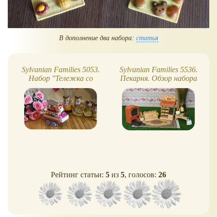
В дополнение два набора:
статья
Sylvanian Families 5053.
Sylvanian Families 5536.
Набор "Тележка со
Пекарня. Обзор набора
сладостями" - обзор,
(много-много булочек!)
фото
Рейтинг статьи:
5
из
5
, голосов:
26