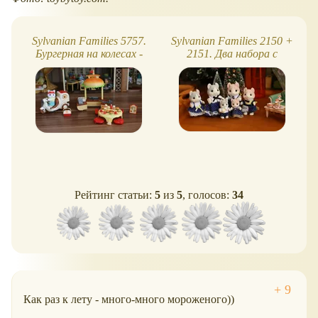
Sylvanian Families 5757.
Sylvanian Families 2150 +
Бургерная на колесах -
2151. Два набора с
обзор, фото
кошками керл - обзор,
фото
Рейтинг статьи:
5
из
5
, голосов:
34
Как раз к лету - много-много мороженого))