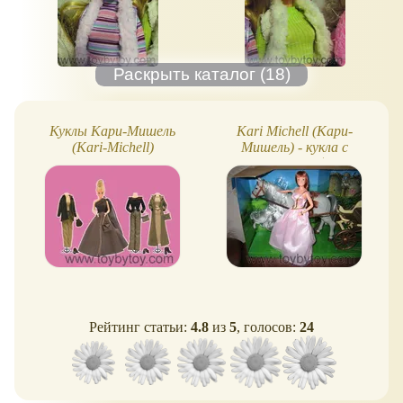
Куклы Кари-Мишель
Kari Michell (Кари-
(Kari-Michell)
Мишель) - кукла с
лошадкой
Рейтинг статьи:
4.8
из
5
, голосов:
24