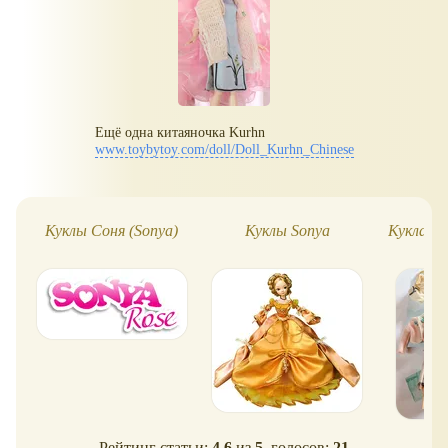
Ещё одна китаяночка Kurhn
www.toybytoy.com/doll/Doll_Kurhn_Chinese
Куклы Соня (Sonya)
Куклы Sonya
Кукла Ku
Рейтинг статьи:
4.6
из
5
, голосов:
21