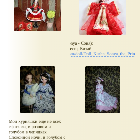
Кукла Kurhn (Sonya - Соня):
принцесса - невеста, Китай
www.toybytoy.com/doll/Doll_Kurhn_Sonya_the_Princes
Мои курняшки ещё не всех
сфоткала, в розовом и
голубом в чепчиках
Спокойной ночи, в голубом с