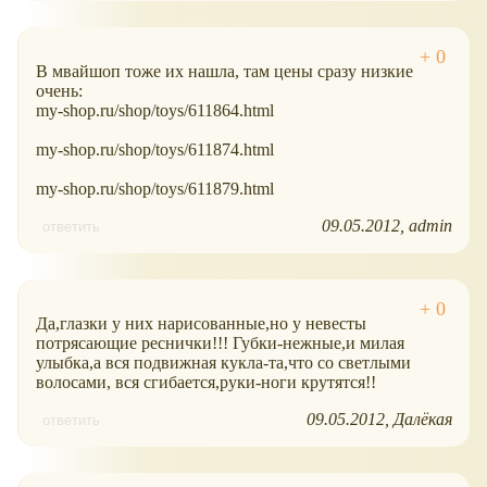
В мвайшоп тоже их нашла, там цены сразу низкие
очень:
my-shop.ru/shop/toys/611864.html
my-shop.ru/shop/toys/611874.html
my-shop.ru/shop/toys/611879.html
09.05.2012
admin
ответить
Да,глазки у них нарисованные,но у невесты
потрясающие реснички!!! Губки-нежные,и милая
улыбка,а вся подвижная кукла-та,что со светлыми
волосами, вся сгибается,руки-ноги крутятся!!
09.05.2012
Далёкая
ответить