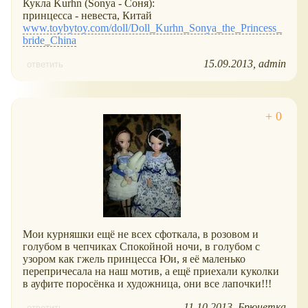
Кукла Kurhn (Sonya - Соня):
принцесса - невеста, Китай
www.toybytoy.com/doll/Doll_Kurhn_Sonya_the_Princess_
bride_China
15.09.2013
admin
ответить
Мои курняшки ещё не всех сфоткала, в розовом и
голубом в чепчиках Спокойной ночи, в голубом с
узором как гжель принцесса Юи, я её маленько
перепричесала на наш мотив, а ещё приехали куколки
в ауфите поросёнка и художница, они все лапочки!!!
11.10.2013
Брюнетка
ответить