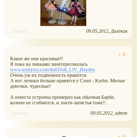
09.05.2012
Далёкая
ответить
Какие же они красивые!!
Я пока на ливками заинтересовалась
www.toybytoy.com/doll/Doll_LIV_Hayden
Очень уж их подвижность нравится.
А вот личики больше нравятся у Сони - Kurhn. Милые
девочки, чудесные!
А невеста устроена примерно как обычная Барби,
колени не сгибаются, и локти-запястья тоже?..
09.05.2012
admin
ответить