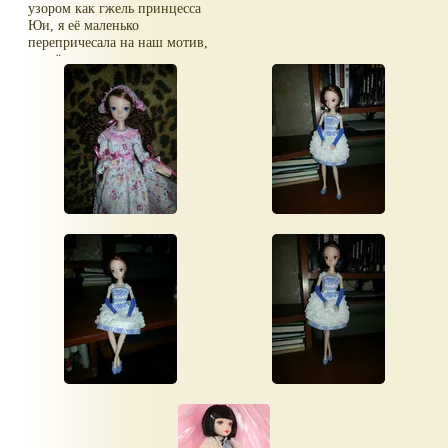
узором как гжель принцесса
Юи, я её маленько
перепричесала на наш мотив,
а ещё приехали куколки в
ауфите поросёнка и
художница, они все
лапочки!!!