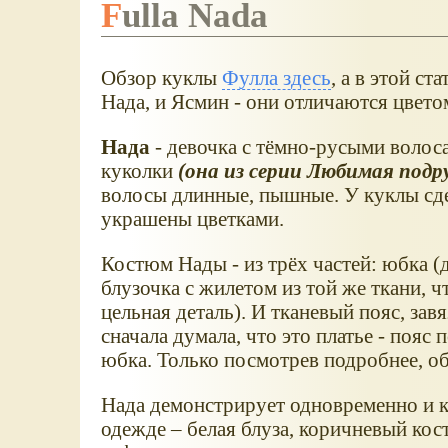
Fulla Nada
Обзор куклы
Фулла здесь
, а в этой ста
Нада, и Ясмин - они отличаются цветом
Нада
- девочка с тёмно-русыми волос
куколки
(она из серии Любимая подр
волосы длинные, пышные. У куклы сд
украшены цветками.
Костюм Нады - из трёх частей: юбка (
блузочка с жилетом из той же ткани, ч
цельная деталь). И тканевый пояс, зав
сначала думала, что это платье - пояс
юбка. Только посмотрев подробнее, о
Нада демонстрирует одновременно и к
одежде – белая блуза, коричневый кос