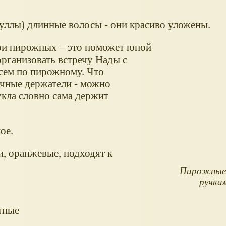
Фуллы) длинные волосы - они красиво уложены.
 три пирожных – это поможет юной
рганизовать встречу Нады с
всем по пирожному. Что
ечные держатели - можно
укла словно сама держит
ое.
и, оранжевые, подходят к
Пирожные 
ручкам
тные