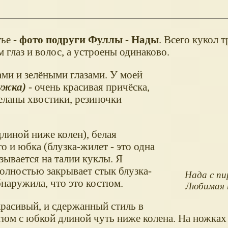
тье -
фото подруги Фуллы - Нады
. Всего кукол т
 глаз и волос, а устроены одинаково.
ами и зелёными глазами. У моей
ужка)
- очень красивая причёска,
еланы хвостики, резиночки
длиной ниже колен), белая
то и юбка (блузка-жилет - это одна
язывается на талии куклы. Я
 полностью закрывает стык блузка-
Нада с п
бнаружила, что это костюм.
Любимая 
расивый, и сдержанный стиль в
тюм с юбкой длиной чуть ниже колена. На ножках 