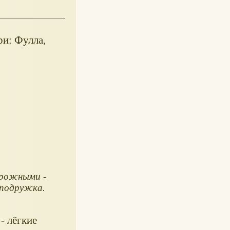
ри: Фулла,
ирожными -
подружка.
- лёгкие