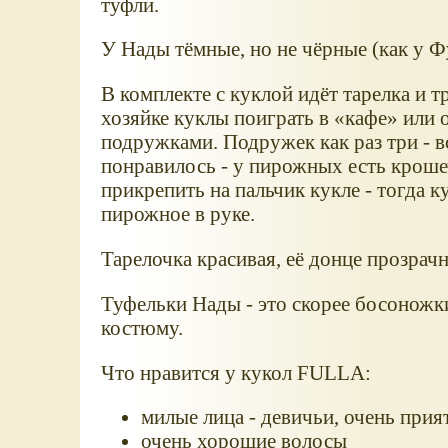
туфли.
У Нады тёмные, но не чёрные (как у 
В комплекте с куклой идёт тарелка и
хозяйке куклы поиграть в
кафе
или о
подружками. Подружек как раз три - 
понравилось - у пирожных есть крош
прикрепить на пальчик кукле - тогда к
пирожное в руке.
Тарелочка красивая, её донце прозрачн
Туфельки Нады - это скорее босоножк
костюму.
Что нравится у кукол FULLA:
милые лица - девичьи, очень прия
очень хорошие волосы