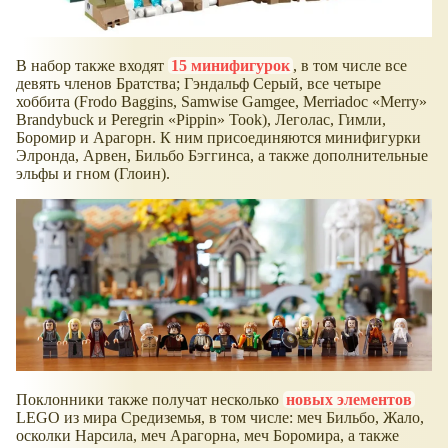
В набор также входят
15 минифигурок
, в том числе все
девять членов Братства; Гэндальф Серый, все четыре
хоббита (Frodo Baggins, Samwise Gamgee, Merriadoc
Merry
Brandybuck и Peregrin
Pippin
Took), Леголас, Гимли,
Боромир и Арагорн. К ним присоединяются минифигурки
Элронда, Арвен, Бильбо Бэггинса, а также дополнительные
эльфы и гном (Глоин).
Поклонники также получат несколько
новых элементов
LEGO из мира Средиземья, в том числе: меч Бильбо, Жало,
осколки Нарсила, меч Арагорна, меч Боромира, а также