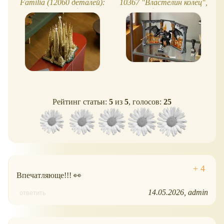
Família (12060 деталей):
10367 "Властелин колец",
самый большой набор
книжный уголок Балрога
LEGO в истории
Рейтинг статьи:
5
из
5
, голосов:
25
Впечатляюще!!! 👀
14.05.2026
admin
ответить