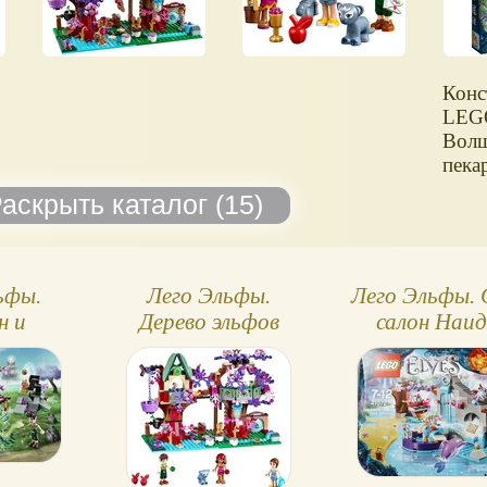
Конс
LEGO
Волш
пека
ьфы.
Лего Эльфы.
Лего Эльфы. 
н и
Дерево эльфов
салон Наи
ьная
на