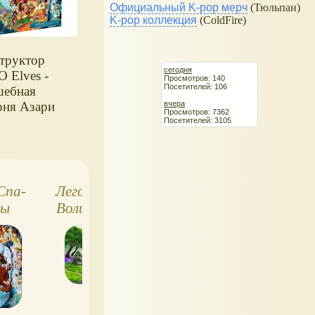
Официальный K-pop мерч
(Тюльпан)
K-pop коллекция
(ColdFire)
труктор
сегодня
 Elves -
Просмотров: 140
Посетителей: 106
ебная
вчера
рня Азари
Просмотров: 7362
Посетителей: 3105
Спа-
Лего (Lego) Эльфы.
Лего Эльфы.
ды
Волшебная пекарня
Творческая
Азари
мастерская Эй