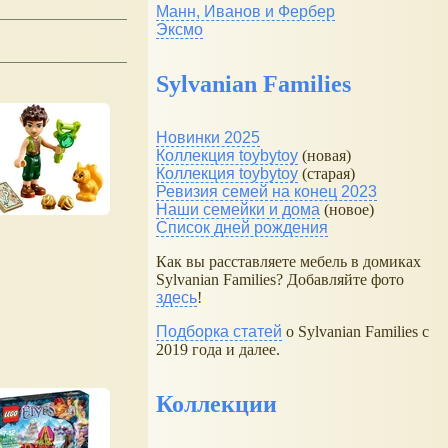
Манн, Иванов и Фербер
Эксмо
Sylvanian Families
Новинки 2025
Коллекция toybytoy
(новая)
Коллекция toybytoy
(старая)
Ревизия семей на конец 2023
Наши семейки и дома
(новое)
Список дней рождения
Как вы расставляете мебель в домиках
Sylvanian Families? Добавляйте фото
здесь
!
Подборка статей
о Sylvanian Families с
2019 года и далее.
Коллекции