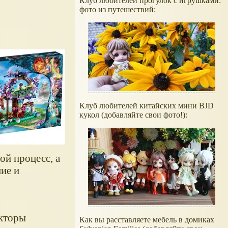
Клуб любителей прогулок с игрушками:
фото из путешествий:
Клуб любителей китайских мини BJD
кукол (добавляйте свои фото!):
ой процесс, а
ие и
укторы
Как вы расставляете мебель в домиках