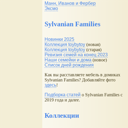
Манн, Иванов и Фербер
Эксмо
Sylvanian Families
Новинки 2025
Коллекция toybytoy
(новая)
Коллекция toybytoy
(старая)
Ревизия семей на конец 2023
Наши семейки и дома
(новое)
Список дней рождения
Как вы расставляете мебель в домиках
Sylvanian Families? Добавляйте фото
здесь
!
Подборка статей
о Sylvanian Families с
2019 года и далее.
Коллекции