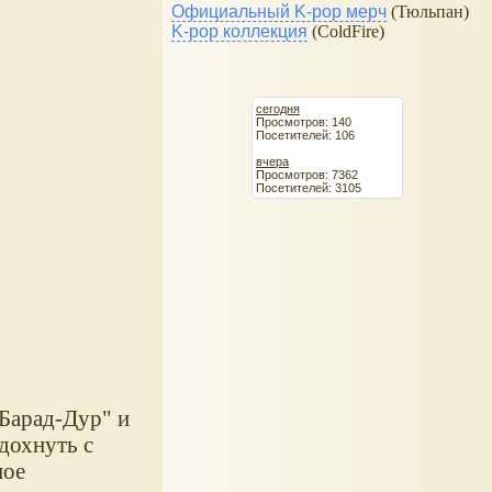
Официальный K-pop мерч
(Тюльпан)
K-pop коллекция
(ColdFire)
сегодня
Просмотров: 140
Посетителей: 106
вчера
Просмотров: 7362
Посетителей: 3105
Барад-Дур" и
дохнуть с
ное