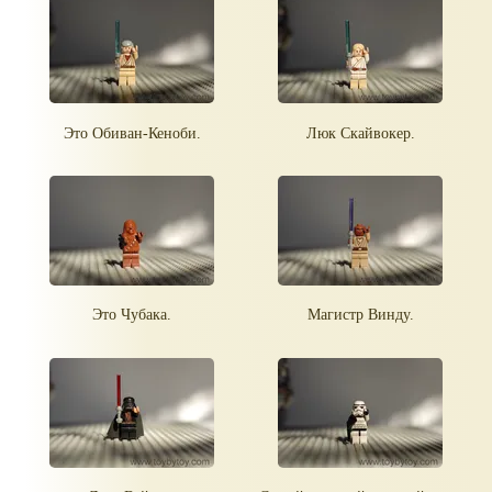
Это Обиван-Кеноби.
Люк Скайвокер.
Это Чубака.
Магистр Винду.