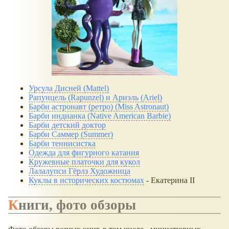
Урсула Дисней (Mattel)
Рапунцель (Rapunzel) и Ариэль (Ariel)
Барби астронавт (ретро) (Miss Astronaut)
Барби индианка (Native American Barbie)
Барби детский доктор
Барби Саммер (Summer)
Барби теннисистка
Одежда для фигурного катания
Кружевные платочки для кукол
Лалалупси Гёрлз Художница
Куклы в исторических костюмах
- Екатерина II
Книги, фото обзоры