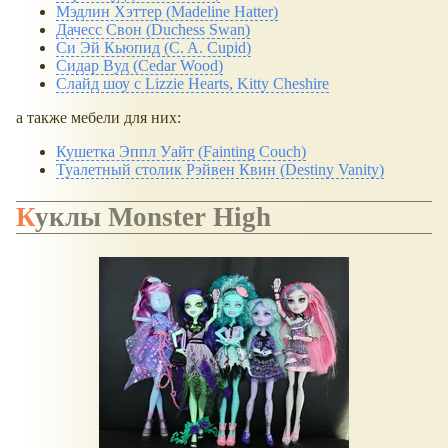
Мэдлин Хэттер (Madeline Hatter)
Дачесс Свон (Duchess Swan)
Си Эй Кьюпид (C. A. Cupid)
Сидар Вуд (Cedar Wood)
Слайд шоу с Lizzie Hearts, Kitty Cheshire
а также мебели для них:
Кушетка Эппл Уайт (Fainting Couch)
Туалетный столик Рэйвен Квин (Destiny Vanity)
Куклы Monster High