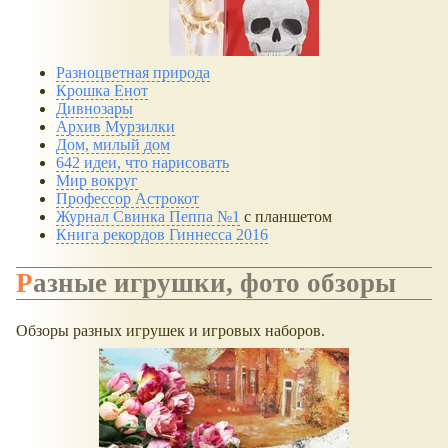
Разноцветная природа
Крошка Енот
Дивнозары
Архив Мурзилки
Дом, милый дом
642 идеи, что нарисовать
Мир вокруг
Профессор Астрокот
Журнал Свинка Пеппа №1
с планшетом
Книга рекордов Гиннесса 2016
Разные игрушки, фото обзоры
Обзоры разных игрушек и игровых наборов.