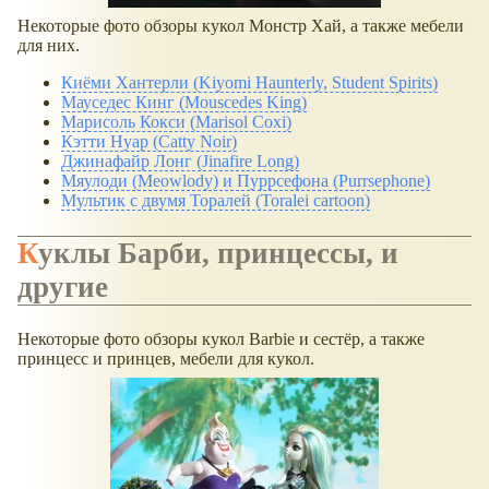
Некоторые фото обзоры кукол Монстр Хай, а также мебели
для них.
Киёми Хантерли (Kiyomi Haunterly, Student Spirits)
Мауседес Кинг (Mouscedes King)
Марисоль Кокси (Marisol Coxi)
Кэтти Нуар (Catty Noir)
Джинафайр Лонг (Jinafire Long)
Мяулоди (Meowlody) и Пуррсефона (Purrsephone)
Мультик с двумя Торалей (Toralei cartoon)
Куклы Барби, принцессы, и
другие
Некоторые фото обзоры кукол Barbie и сестёр, а также
принцесс и принцев, мебели для кукол.