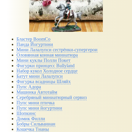
Бластер BoomCo
Панда Йогуртини
Мини Лалалупси сестрёнки-супергерои
Оловянная конная миниатюра
Мини куклы Полли Покет
Фигурки принцесс Bullyland
Набор кукол Холодное сердце
Батут мини Лалалупси
Фигурка всадницы Шляйх
Пупс Адора
Машинка Автотайм
Серебряный миниатюрный сервиз
Пупс мини птичка
Пупс мини йогуртини
Шопкинс
Домик Филли
Бобры Сильваниан
Кошечка Тианы