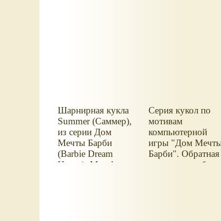
Шарнирная кукла
Серия кукол по
Summer (Саммер),
мотивам
из серии Дом
компьютерной
Мечты Барби
игры "Дом Мечт
(Barbie Dream
Барби". Обратная
House), Mattel.
сторона коробки.
Кукла в упаковке.