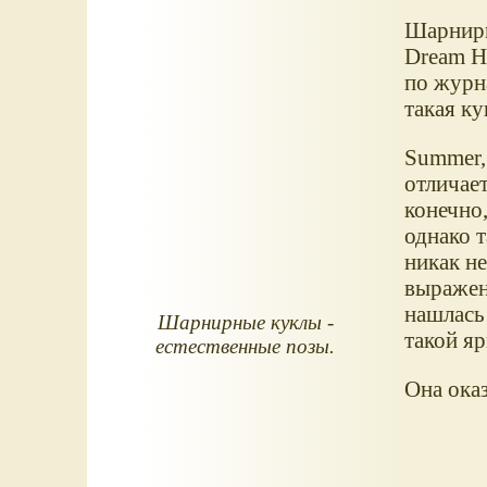
Шарнирн
Dream Ho
по журна
такая ку
Summer, 
отличает
конечно,
однако т
никак н
выражен
нашлась 
Шарнирные куклы -
такой яр
естественные позы.
Она оказ