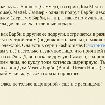
ая кукла Summer (Саммер), из серии Дом Мечты 
use), Mattel. Саммер - одна из подруг Барби, дев
лам (Играем с Барби, и т.п.), а также по мультфил
кла для девочек - отличный подарок.
как Барби и другие её подруги, встречается в раз
ся и устройством (подвижность разная), и макияж
 одеждой. Она есть в серии Fashionistas (
смотрите
ам у неё настолько неудачное лицо, что приятной 
е назовёшь. Давно искали другую Саммер, с хоро
ием лица, но куклу тоже хотелось шарнирную. Т
в серии Дом Мечты Барби (Barbie Dream House). З
кий макияж, улыбка гораздо приятнее.
алась не только шарнирной - ещё и с ресницами!