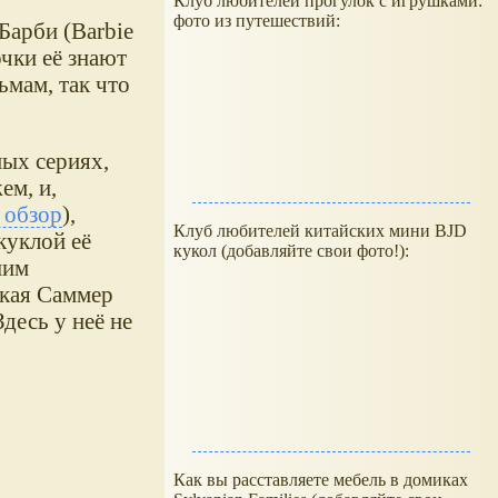
Клуб любителей прогулок с игрушками:
фото из путешествий:
Барби (Barbie
очки её знают
ьмам, так что
ных сериях,
ем, и,
 обзор
),
Клуб любителей китайских мини BJD
куклой её
кукол (добавляйте свои фото!):
шим
акая Саммер
десь у неё не
Как вы расставляете мебель в домиках