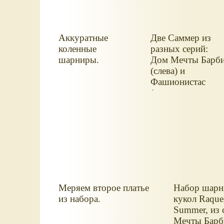
Аккуратные
Две Саммер из
коленные
разных серий:
шарниры.
Дом Мечты Барб
(слева) и
Фашионистас
(справа, переодет
в другую одежду)
Меряем второе платье
Набор шар
из набора.
кукол Raquel
Summer, из
Мечты Барби