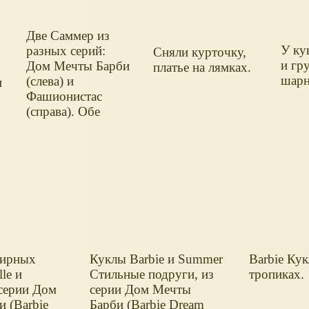
Две Саммер из
У ку
разных серий:
Сняли курточку,
и гр
Дом Мечты Барби
платье на лямках.
шарн
(слева) и
и
Фашионистас
(справа). Обе
шарнирные.
а
.
нирных
Куклы Barbie и Summer
Barbie Ку
le и
Стильные подруги, из
тропиках.
 серии Дом
серии Дом Мечты
 (Barbie
Барби (Barbie Dream