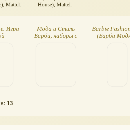
, Mattel.
House), Mattel.
e. Игра
Мода и Стиль
Barbie Fashion
ой
Барби, наборы с
(Барби Мод
двумя куклами
штучка)
ов:
13