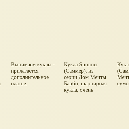
Вынимаем куклы -
Кукла Summer
Кукл
прилагается
(Саммер), из
(Сам
дополнительное
серии Дом Мечты
Мечт
ы
платье.
Барби, шарнирная
сумо
кукла, очень
подвижная.