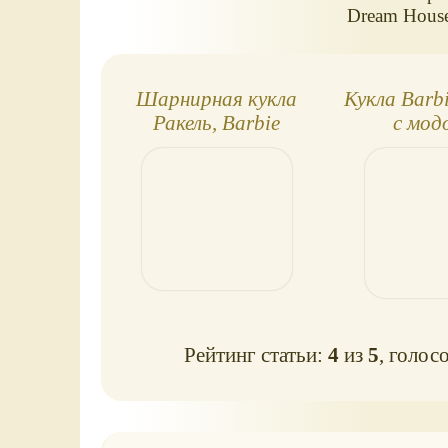
Dream House)
Шарнирная кукла
Кукла Barbi
Ракель, Barbie
с мод
Dream House
Рейтинг статьи:
4
из
5
, голос