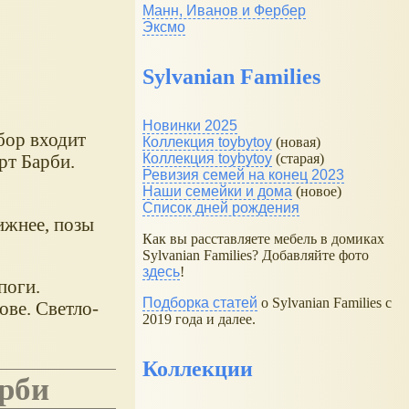
Манн, Иванов и Фербер
Эксмо
Sylvanian Families
Новинки 2025
бор входит
Коллекция toybytoy
(новая)
рт Барби.
Коллекция toybytoy
(старая)
Ревизия семей на конец 2023
Наши семейки и дома
(новое)
Список дней рождения
ижнее, позы
Как вы расставляете мебель в домиках
Sylvanian Families? Добавляйте фото
здесь
!
поги.
Подборка статей
о Sylvanian Families с
ове. Светло-
2019 года и далее.
Коллекции
арби