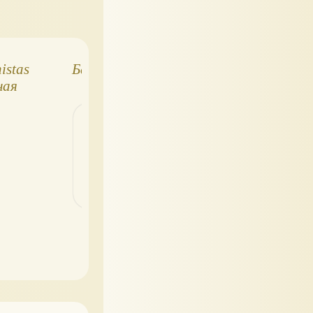
istas
Барби Мода и
Куклы Barbie
ная
стиль
Deluxe Style (с 2
и далее, полны
список)