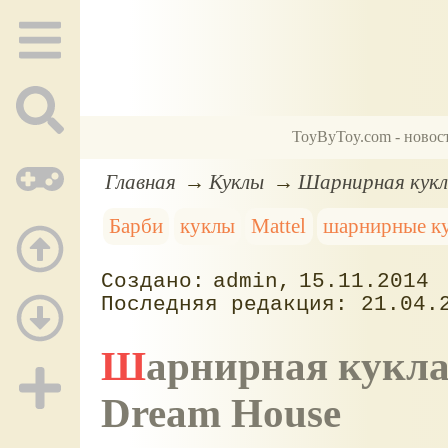
ToyByToy.com - новос
Главная
Куклы
Шарнирная кукла
Барби
куклы
Mattel
шарнирные к
admin
15.11.2014
21.04.
Шарнирная кукла Барби - Саммер, Barbie
Dream House