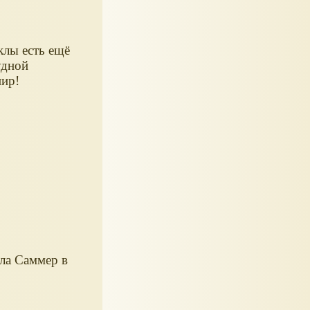
клы есть ещё
удной
ир!
кла Саммер в