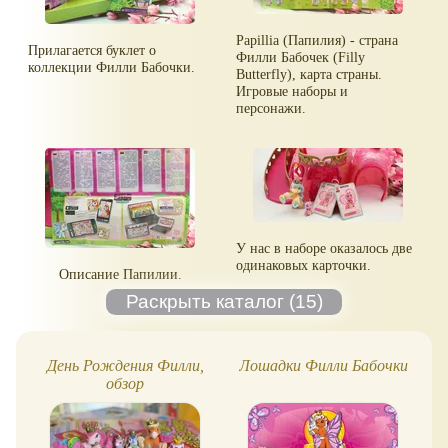
Papillia (Папилия) - страна
Прилагается буклет о
Филли Бабочек (Filly
коллекции Филли Бабочки.
Butterfly), карта страны.
Игровые наборы и
персонажи.
У нас в наборе оказалось две
одинаковых карточки.
Описание Папилии.
День Рождения Филли,
Лошадки Филли Бабочки
F
обзор