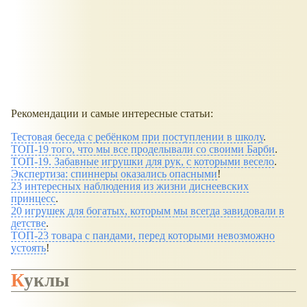
Рекомендации и самые интересные статьи:
Тестовая беседа с ребёнком при поступлении в школу
.
ТОП-19 того, что мы все проделывали со своими Барби
.
ТОП-19. Забавные игрушки для рук, с которыми весело
.
Экспертиза: спиннеры оказались опасными
!
23 интересных наблюдения из жизни диснеевских
принцесс
.
20 игрушек для богатых, которым мы всегда завидовали в
детстве
.
ТОП-23 товара с пандами, перед которыми невозможно
устоять
!
Куклы