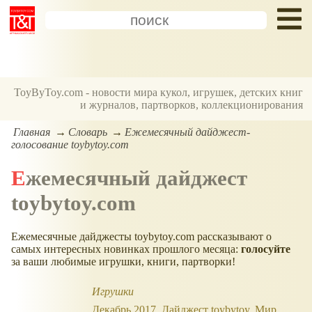
ToyByToy.com - новости мира кукол, игрушек, детских книг
и журналов, партворков, коллекционирования
Главная
Словарь
Ежемесячный дайджест-
голосование toybytoy.com
Ежемесячный дайджест
toybytoy.com
Ежемесячные дайджесты toybytoy.com рассказывают о
самых интересных новинках прошлого месяца:
голосуйте
за ваши любимые игрушки, книги, партворки!
Игрушки
Декабрь 2017. Дайджест toybytoy. Мир