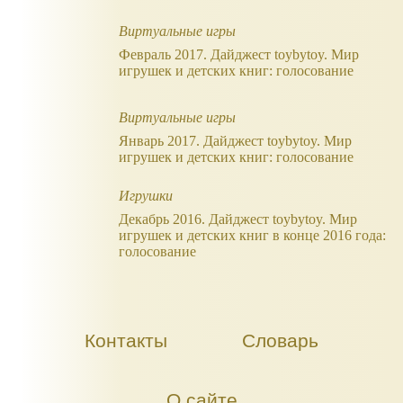
Виртуальные игры
Февраль 2017. Дайджест toybytoy. Мир
игрушек и детских книг: голосование
Виртуальные игры
Январь 2017. Дайджест toybytoy. Мир
игрушек и детских книг: голосование
Игрушки
Декабрь 2016. Дайджест toybytoy. Мир
игрушек и детских книг в конце 2016 года:
голосование
Контакты
Словарь
О сайте