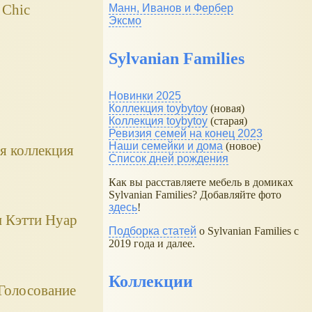
 Chic
Манн, Иванов и Фербер
Эксмо
Sylvanian Families
Новинки 2025
Коллекция toybytoy
(новая)
Коллекция toybytoy
(старая)
Ревизия семей на конец 2023
Наши семейки и дома
(новое)
я коллекция
Список дней рождения
Как вы расставляете мебель в домиках
Sylvanian Families? Добавляйте фото
здесь
!
ы Кэтти Нуар
Подборка статей
о Sylvanian Families с
2019 года и далее.
Коллекции
 Голосование