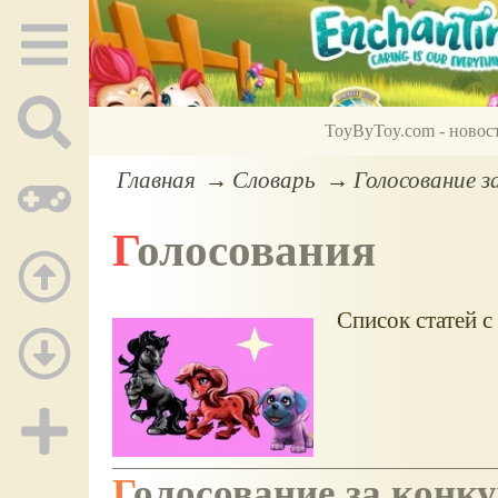
ToyByToy.com - новос
Главная
Словарь
Голосование з
Голосования
Список статей с
Голосование за конк