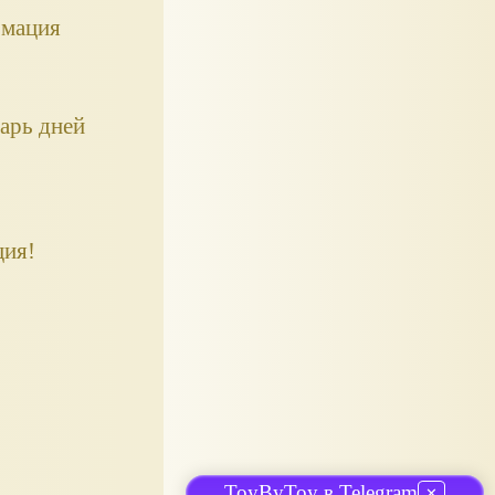
рмация
дарь дней
ция!
ToyByToy в Telegram
✕