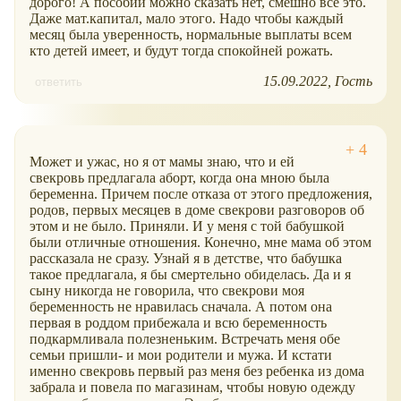
дорого! А пособий можно сказать нет, смешно все это.
Даже мат.капитал, мало этого. Надо чтобы каждый
месяц была уверенность, нормальные выплаты всем
кто детей имеет, и будут тогда спокойней рожать.
15.09.2022
Гость
ответить
Может и ужас, но я от мамы знаю, что и ей
свекровь предлагала аборт, когда она мною была
беременна. Причем после отказа от этого предложения,
родов, первых месяцев в доме свекрови разговоров об
этом и не было. Приняли. И у меня с той бабушкой
были отличные отношения. Конечно, мне мама об этом
рассказала не сразу. Узнай я в детстве, что бабушка
такое предлагала, я бы смертельно обиделась. Да и я
сыну никогда не говорила, что свекрови моя
беременность не нравилась сначала. А потом она
первая в роддом прибежала и всю беременность
подкармливала полезненьким. Встречать меня обе
семьи пришли- и мои родители и мужа. И кстати
именно свекровь первый раз меня без ребенка из дома
забрала и повела по магазинам, чтобы новую одежду