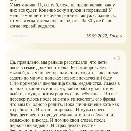
У меня дочке 11, сыну 8, пока не представляю, как у
них все будет. Конечно хочу внуков и пораньше! У
меня самой дети не очень ранние, так уж сложилось,
хотя я всегда хотела пораньше, но... За 30 уже было
когда первый родился.
16.09.2022
Гость
ответить
Да, правильно, мы раньше рассуждали, что дети
быть в семье должны и точка. Без оговорок. Без
мыслей, как я по ресторанам стану ходить, как с ними
ездить по миру в поисках новых впечатлений буду.
Я-то примерная школьница была, медалистка. Имела в
планах закончить институт, найти работу, квартиру,
выйти замуж, а потом родить пару ребятишек. Но все
перевернулось после визита к гинекологу, его фразы,
что вам бы одного родить. Пока яичники ещё хоть как
то работают. И я запланировала. И мужа своего
будущего честно предупредила, что или сейчас или,
возможно, никогда. И помню свои слезы, после
первого выкидыша. И страх делать тест на
беременность, когда во второй раз уже приличная