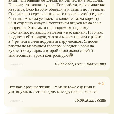
видит. Ни раньше не хотела, ни сейчас, ни в будущем.
Говорит, что кошки лучше. Есть работа, трёхкомнатная
квартира. Всю Европу объездила и сама и по путёвкам.
Специально курсы английского прошла, чтобы ездить
без гида. А когда уезжает, то кошек ее мама кормит)
Они отдельно живут. Отсутствием внуков мама ее не
попрекает. Хотя мы и принадлежим к одному
поколению, но взгляд на детей у нас разный. И только
в одном я ей завидую, что она может прийти с работы
в 4-ре часа и лечь подремать пару часиков. Я после
работы по магазином галопом, и одной ногой на
кухне, тк еду варю, а второй стою около своей 5-
тиклассницы, уроки контролирую😂
16.09.2022
Гость Валентина
ответить
Это как 2 разные жизни... У меня тоже с детьми и
уже внуками. Лето на даче, мне другого не хочется.
16.09.2022
Гость
ответить