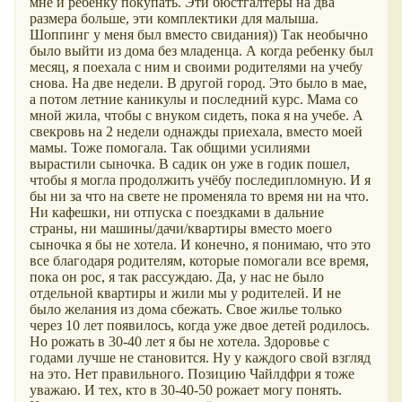
мне и ребенку покупать. Эти бюстгалтеры на два
размера больше, эти комплектики для малыша.
Шоппинг у меня был вместо свидания)) Так необычно
было выйти из дома без младенца. А когда ребенку был
месяц, я поехала с ним и своими родителями на учебу
снова. На две недели. В другой город. Это было в мае,
а потом летние каникулы и последний курс. Мама со
мной жила, чтобы с внуком сидеть, пока я на учебе. А
свекровь на 2 недели однажды приехала, вместо моей
мамы. Тоже помогала. Так общими усилиями
вырастили сыночка. В садик он уже в годик пошел,
чтобы я могла продолжить учёбу последипломную. И я
бы ни за что на свете не променяла то время ни на что.
Ни кафешки, ни отпуска с поездками в дальние
страны, ни машины/дачи/квартиры вместо моего
сыночка я бы не хотела. И конечно, я понимаю, что это
все благодаря родителям, которые помогали все время,
пока он рос, я так рассуждаю. Да, у нас не было
отдельной квартиры и жили мы у родителей. И не
было желания из дома сбежать. Свое жилье только
через 10 лет появилось, когда уже двое детей родилось.
Но рожать в 30-40 лет я бы не хотела. Здоровье с
годами лучше не становится. Ну у каждого свой взгляд
на это. Нет правильного. Позицию Чайлдфри я тоже
уважаю. И тех, кто в 30-40-50 рожает могу понять.