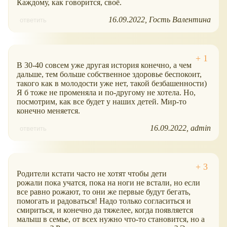
Каждому, как говорится, своё.
16.09.2022
Гость Валентина
ответить
В 30-40 совсем уже другая история конечно, а чем
дальше, тем больше собственное здоровье беспокоит,
такого как в молодости уже нет, такой безбашенности)
Я б тоже не променяла и по-другому не хотела. Но,
посмотрим, как все будет у наших детей. Мир-то
конечно меняется.
16.09.2022
admin
ответить
Родители кстати часто не хотят чтобы дети
рожали пока учатся, пока на ноги не встали, но если
все равно рожают, то они же первые будут бегать,
помогать и радоваться! Надо только согласиться и
смириться, и конечно да тяжелее, когда появляется
малыш в семье, от всех нужно что-то становится, но а