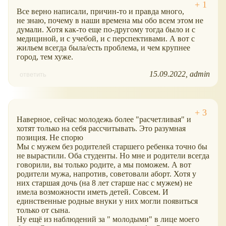
Все верно написали, причин-то и правда много,
не знаю, почему в наши времена мы обо всем этом не
думали. Хотя как-то еще по-другому тогда было и с
медициной, и с учебой, и с перспективами. А вот с
жильем всегда была/есть проблема, и чем крупнее
город, тем хуже.
15.09.2022
admin
ответить
Наверное, сейчас молодежь более "расчетливая" и
хотят только на себя рассчитывать. Это разумная
позиция. Не спорю
Мы с мужем без родителей старшего ребенка точно бы
не вырастили. Оба студенты. Но мне и родители всегда
говорили, вы только родите, а мы поможем. А вот
родители мужа, напротив, советовали аборт. Хотя у
них старшая дочь (на 8 лет старше нас с мужем) не
имела возможности иметь детей. Совсем. И
единственные родные внуки у них могли появиться
только от сына.
Ну ещё из наблюдений за " молодыми" в лице моего