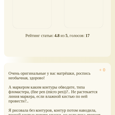
Рейтинг статьи:
4.8
из
5
, голосов:
17
Очень оригинальные у вас матрёшки, роспись
необычная, здорово!
А маркером каким контуры обводите, типа
фломастера, (fine pen (micro pen))?.. Не растекается
линия маркера, если влажной кистью по ней
провести?..
Я рисовала без контуров, контур потом наводила,
тонкой кистью поверх краски, но если рука дрогнет -