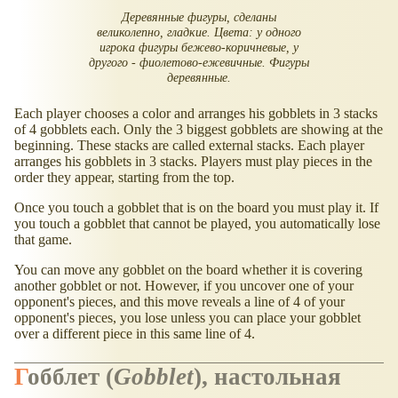
Деревянные фигуры, сделаны
великолепно, гладкие. Цвета: у одного
игрока фигуры бежево-коричневые, у
другого - фиолетово-ежевичные. Фигуры
деревянные.
Each player chooses a color and arranges his gobblets in 3 stacks
of 4 gobblets each. Only the 3 biggest gobblets are showing at the
beginning. These stacks are called external stacks. Each player
arranges his gobblets in 3 stacks. Players must play pieces in the
order they appear, starting from the top.
Once you touch a gobblet that is on the board you must play it. If
you touch a gobblet that cannot be played, you automatically lose
that game.
You can move any gobblet on the board whether it is covering
another gobblet or not. However, if you uncover one of your
opponent's pieces, and this move reveals a line of 4 of your
opponent's pieces, you lose unless you can place your gobblet
over a different piece in this same line of 4.
Гобблет
(
Gobblet
), настольная