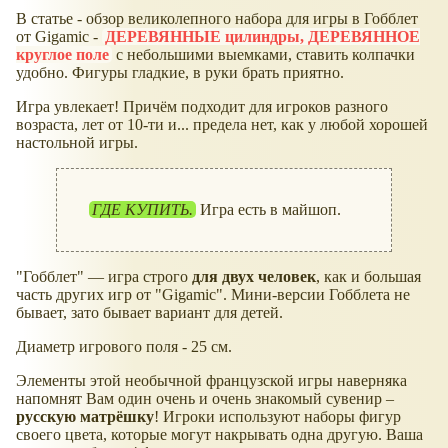
В статье - обзор великолепного набора для игры в Гобблет
от Gigamic -
ДЕРЕВЯННЫЕ цилиндры, ДЕРЕВЯННОЕ
круглое поле
с небольшими выемками, ставить колпачки
удобно. Фигуры гладкие, в руки брать приятно.
Игра увлекает! Причём подходит для игроков разного
возраста, лет от 10-ти и... предела нет, как у любой хорошей
настольной игры.
ГДЕ КУПИТЬ.
Игра есть в майшоп.
"Гобблет" — игра строго
для двух человек
, как и большая
часть других игр от "Gigamic". Мини-версии Гобблета не
бывает, зато бывает вариант для детей.
Диаметр игрового поля - 25 см.
Элементы этой необычной французской игры наверняка
напомнят Вам один очень и очень знакомый сувенир –
русскую матрёшку
! Игроки используют наборы фигур
своего цвета, которые могут накрывать одна другую. Ваша