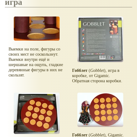
игра
Выемки на поле, фигуры со
своих мест не соскользнут.
Выемки внутри ещё и
шершавые на ощупь, гладкие
деревянные фигуры в них не
Гобблет
(
Gobblet
), игра в
скользят.
коробке, от Gigamic.
Обратная сторона коробки.
Гобблет
(
Gobblet
), Gigamic.