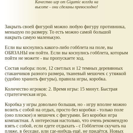
Качество игр от Gigamic всегда на
высоте - они сделаны превосходно!
Закрыть своей фигурой можно любую фигуру противника,
меньшую по размеру. То есть можно самой большой
накрыть самую маленькую.
Если вы коснулись какого-либо гобблета на поле, вы
ОБЯЗАНЫ им пойти. Если вы коснулись гобблета, которым
пойти не можете - вы пропускаете ход.
Состав набора: поле, 12 светлых и 12 темных деревянных
стаканчиков разного размера, тканевый мешочек с утяжкой
(удобно хранить фигуры), правила игры, коробка.
Количество игроков: 2. Время игры: 15 минут. Быстрая
стратегическая игра.
Коробка у игры довольно большая, но - игру вполне можно
возить с собой на отдых, просто без коробки - только поле
(оно плоское) и мешочек с фигурами. Без коробки игра
компактная. А интересная настолько, что очень рекомендую
взять с собой, если едете отдыхать - с Гобблетом скучать на
пляже, в беседке, или где-нибудь ещё, не придётся. Новых