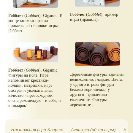
Гобблет
(
Gobblet
), пример
Гобблет
(
Gobblet
), Gigamic. В
игры (правила).
конце книжки правил -
примеры расстановки игры
Гобблет.
Гобблет
(
Gobblet
), Gigamic.
Деревянные фигуры, сделаны
Фигуры на поле. Игра
великолепно, гладкие. Цвета:
напоминает крестики-
у одного игрока фигуры
нолики, матрёшки, игра
бежево-коричневые, у
быстрая и увлекательная,
другого - фиолетово-
качество - превосходное,
ежевичные. Фигуры
очень рекомендую - и себе, и
деревянные.
в подарок!
Настольная игра Кварто
Агрикола (обзор игры)
Наст