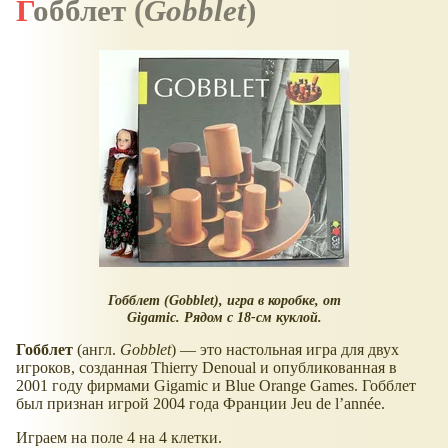
Гобблет
(
Gobblet
)
Гобблет
(
Gobblet
), игра в коробке, от
Gigamic. Рядом с 18-см куклой.
Гобблет
(англ.
Gobblet
) — это настольная игра для двух
игроков, созданная Thierry Denoual и опубликованная в
2001 году фирмами Gigamic и Blue Orange Games. Гобблет
был признан игрой 2004 года Франции Jeu de l’année.
Играем на поле 4 на 4 клетки.