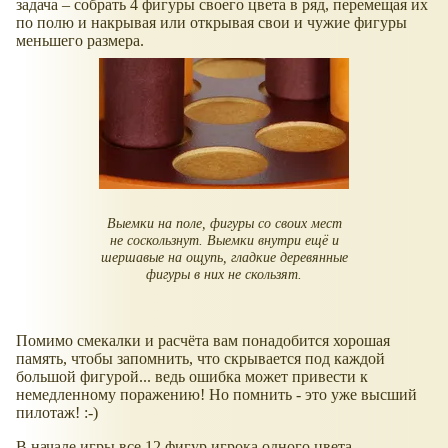
задача – собрать 4 фигуры своего цвета в ряд, перемещая их
по полю и накрывая или открывая свои и чужие фигуры
меньшего размера.
Выемки на поле, фигуры со своих мест
не соскользнут. Выемки внутри ещё и
шершавые на ощупь, гладкие деревянные
фигуры в них не скользят.
Помимо смекалки и расчёта вам понадобится хорошая
память, чтобы запомнить, что скрывается под каждой
большой фигурой... ведь ошибка может привести к
немедленному поражению! Но помнить - это уже высший
пилотаж! :-)
В начале игры все 12 фигур игрока одного цвета