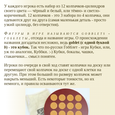
У каждого игрока есть набор из 12 колпачков-цилиндров
своего цвета — чёрный и белый, или тёмно- и светло-
коричневый. 12 колпачков - это 3 набора по 4 колпачка, они
одеваются друг на друга (самая маленькая деталь - просто
узкий цилиндр, без отверстия).
Фигуры в игре называются gobblets -
гобблеты
, отсюда и название игры. О происхождении
названия догадаться несложно, ведь
goblet (с одной буквой
b
) - это кубок.
Так что по-русски Гобблет - игра Кубки, или,
уж по аналогии, Куббки. :-) Кубки, бокалы, чашки,
стаканчики... смысл понятен.
Игроки по очереди в свой ход ставят колпачки на доску или
перемещают свой колпачок на доске с одной клетки на
другую. При этом больший по размеру колпачок может
накрыть меньший. Есть некоторые тонкости, но их
немного, и правила осваиваются тут же.