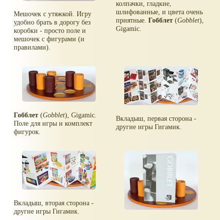
колпачки, гладкие,
шлифованные, и цвета очень
Мешочек с утяжкой. Игру
приятные.
Гобблет
(
Gobblet
),
удобно брать в дорогу без
Gigamic.
коробки - просто поле и
мешочек с фигурами (и
правилами).
Гобблет
(
Gobblet
), Gigamic.
Вкладыш, первая сторона -
Поле для игры и комплект
другие игры Гигамик.
фигурок.
Вкладыш, вторая сторона -
другие игры Гигамик.