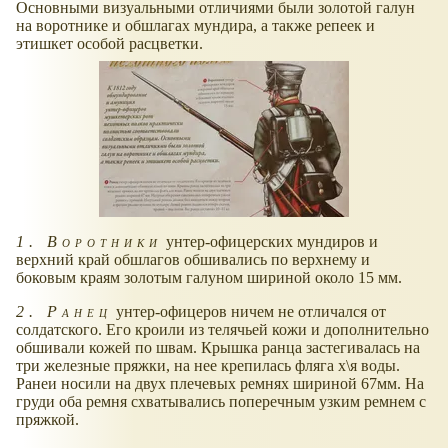
Основными визуальными отличиями были золотой галун
на воротнике и обшлагах мундира, а также репеек и
этишкет особой расцветки.
1. Воротники
унтер-офицерских мундиров и
верхний край обшлагов обшивались по верхнему и
боковым краям золотым галуном шириной около 15 мм.
2. Ранец
унтер-офицеров ничем не отличался от
солдатского. Его кроили из телячьей кожи и дополнительно
обшивали кожей по швам. Крышка ранца застегивалась на
три железные пряжки, на нее крепилась фляга х\я воды.
Ранеи носили на двух плечевых ремнях шириной 67мм. На
груди оба ремня схватывались поперечным узким ремнем с
пряжкой.