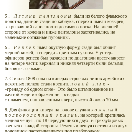
5. Летние панталоны
были из белого фламского
полотна, длиной сзади до каблука, сперехи имели козырек,
закрывавший сапог почти до самого носка. На внешней
стороне от колена и ниже панталоны застегивались на
маленькие обтяжные пуговицы.
6. Репеек
имел окуглую форму, сзади был обшит
мерной кожей, а спереди - цветным сукном. У унтер-
офицеров репеек был разделен по диагонали крест-накрест
на четыре части: верхняя и нижняя четверти были белыми,
боковые - серыми.
7. С июля 1808 гола на киверах строевых чинов армейских
пехотных полков стали крепить
новый знак
-
гренаду об одном огне
. Это было штампованное из
желтой меди изображен не грснадки
с пламенем, направленным вверх, высотой около 70 мм.
8. Для фиксации кивера на голове служил
кожаный
подбородочный ремень
, на который крепилась
медная чешуя - по 18 чередующихся двух- и трехзубцовых
звеньев с каждой стороны. Ремень и чешуя состояли из двух
половинок, застегивавшихся под подбородком.