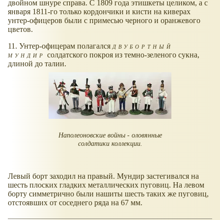
двойном шнуре справа. С 1809 года этишкеты целиком, а с
января 1811-го только кордончики и кисти на киверах
унтер-офицеров были с примесью черного и оранжевого
цветов.
11. Унтер-офицерам полагался
двубортный
мундир
солдатского покроя из темно-зеленого сукна,
длиной до талии.
Наполеоновские войны - оловянные
солдатики коллекции.
Левый борт заходил на правый. Мундир застегивался на
шесть плоских гладких металлических пуговиц. На левом
борту симметрично были нашиты шесть таких же пуговиц,
отстоявших от соседнего ряда на 67 мм.