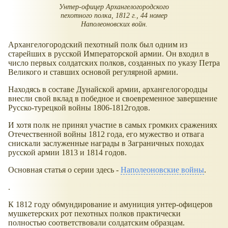
Унтер-офицер Архангелогородского
пехотного полка, 1812 г., 44 номер
Наполеоновских войн.
Архангелогородский пехотный полк был одним из
старейших в русской Императорской армии. Он входил в
число первых солдатских полков, созданных по указу Петра
Великого и ставших основой регулярной армии.
Находясь в составе Дунайской армии, архангелогородцы
внесли свой вклад в победное и своевременное завершение
Русско-турецкой войны 1806-1812годов.
И хотя полк не принял участие в самых громких сражениях
Отечественной войны 1812 года, его мужество и отвага
снискали заслуженные награды в Заграничных походах
русской армии 1813 и 1814 годов.
Основная статья о серии здесь -
Наполеоновские войны
.
.
К 1812 году обмундирование и амуниция унтер-офицеров
мушкетерских рот пехотных полков практически
полностью соответствовали солдатским образцам.