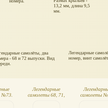
Размах крыльев -
номера.
13,2 мм, длина 9,5
мм.
Легендарные самолё
гендарные самолёты, два
номер, винт самолёт
мера - 68 и 72 выпуски. Вид
ереди.
рные
Легендарные
Легендарн
 №73.
самолеты 68, 71,
самолеты №
1
72
МИГ-31Д