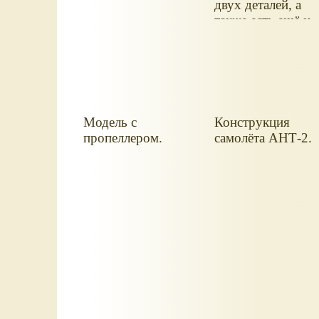
двух деталей, а
также есть ещё и
маленький
пропеллер для
самолёта.
Модель с
Конструкция
пропеллером.
самолёта АНТ-2.