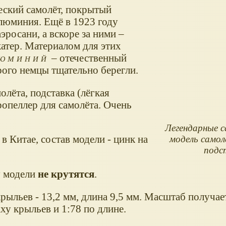
ский самолёт, покрытый
люминия. Ещё в 1923 году
эросани, а вскоре за ними –
атер. Материалом для этих
люминий
– отечественный
рого немцы тщательно берегли.
олёта, подставка (лёгкая
пропеллер для самолёта. Очень
Легендарные 
в Китае, состав модели - цинк на
модель самол
подс
у модели
не крутятся
.
рыльев - 13,2 мм, длина 9,5 мм. Масштаб получае
ху крыльев и 1:78 по длине.