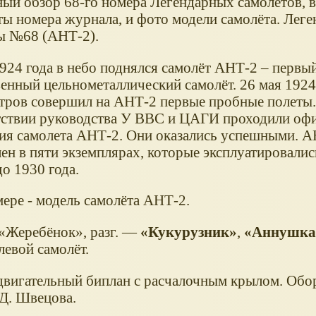
ый обзор 68-го номера Легендарных самолётов, в
ты номера журнала, и фото модели самолёта. Лег
ы №68 (АНТ-2).
1924 года в небо поднялся самолёт АНТ-2 – первы
венный цельнометаллический самолёт. 26 мая 1924
етров совершил на АНТ-2 первые пробные полеты.
тствии руководства У ВВС и ЦАГИ проходили оф
ия самолета АНТ-2. Они оказались успешными. А
ен в пяти экземплярах, которые эксплуатировали
о 1930 года.
мере - модель самолёта АНТ-2.
Жеребёнок
, разг. —
Кукурузник
,
Аннушка
левой самолёт.
двигательный биплан с расчалочным крылом. Обо
Д. Швецова.