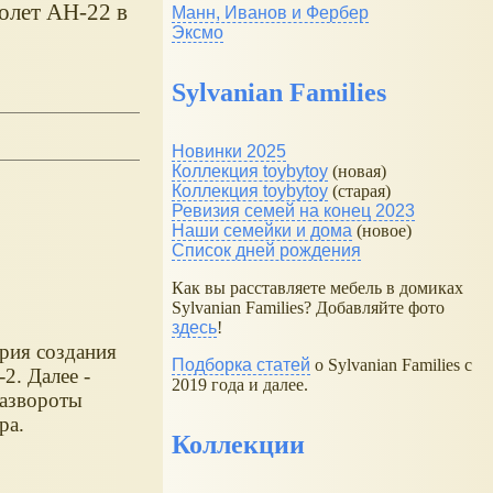
олет АН-22 в
Манн, Иванов и Фербер
Эксмо
Sylvanian Families
Новинки 2025
Коллекция toybytoy
(новая)
Коллекция toybytoy
(старая)
Ревизия семей на конец 2023
Наши семейки и дома
(новое)
Список дней рождения
Как вы расставляете мебель в домиках
Sylvanian Families? Добавляйте фото
здесь
!
рия создания
Подборка статей
о Sylvanian Families с
2. Далее -
2019 года и далее.
развороты
ра.
Коллекции