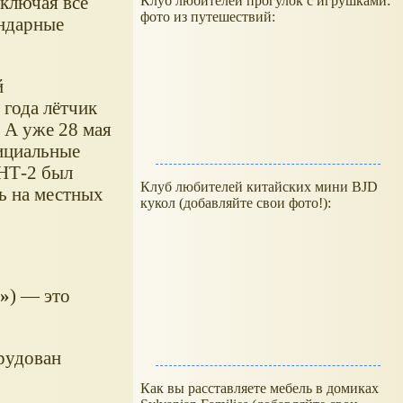
ключая все
Клуб любителей прогулок с игрушками:
фото из путешествий:
ендарные
й
 года лётчик
 А уже 28 мая
ициальные
НТ-2 был
Клуб любителей китайских мини BJD
сь на местных
кукол (добавляйте свои фото!):
) — это
рудован
Как вы расставляете мебель в домиках