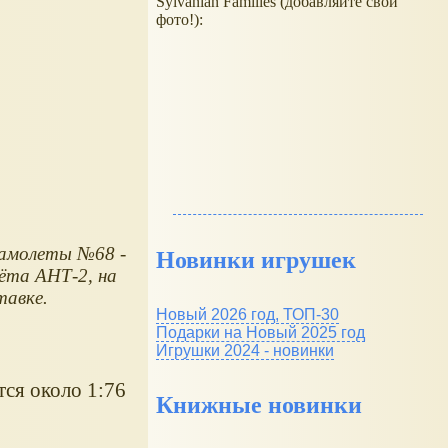
Sylvanian Families (добавляйте свои
фото!):
самолеты №68 -
Новинки игрушек
ёта АНТ-2, на
тавке.
Новый 2026 год, ТОП-30
Подарки на Новый 2025 год
Игрушки 2024 - новинки
тся около 1:76
Книжные новинки