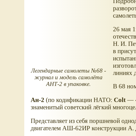
Подробн
разворо
самолет
26 мая 
отечест
Н. И. П
в прису
испытан
изготовл
Легендарные самолеты №68 -
линиях д
журнал и модель самолёта
АНТ-2 в упаковке.
В 68 но
Ан-2
(по кодификации НАТО:
Colt
—
знаменитый советский лёгкий многоце
Представляет из себя поршневой одно
двигателем АШ-62ИР конструкции А. 