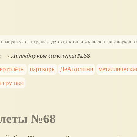
ти мира кукол, игрушек, детских книг и журналов, партворков,
а
Легендарные самолеты №68
вертолёты
партворк
ДеАгостини
металлически
 игрушки
олеты №68