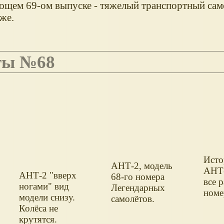
ющем 69-ом выпуске - тяжелый транспортный сам
же.
еты №68
Исто
АНТ-2, модель
АНТ-
АНТ-2 "вверх
68-го номера
все 
ногами" вид
Легендарных
номе
модели снизу.
самолётов.
Колёса не
крутятся.