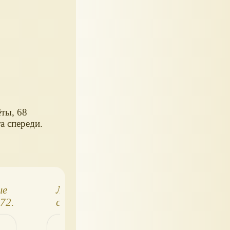
ты, 68
а спереди.
ые
Легендарные
Легендарные
72.
самолеты 66
самолеты №89
З
(Ту-95МС)
АНТ-20 "Макси
Горький"