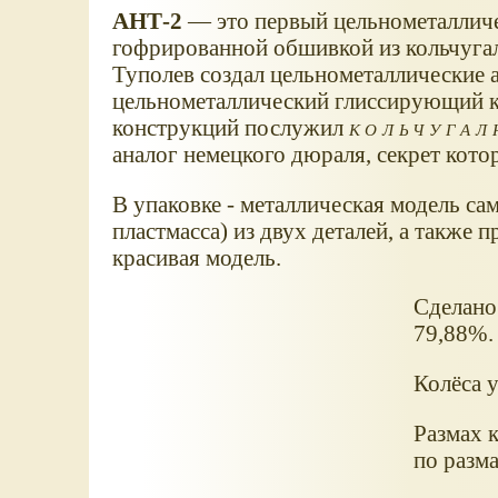
АНТ-2
— это первый цельнометалличе
гофрированной обшивкой из кольчуга
Туполев создал цельнометаллические а
цельнометаллический глиссирующий к
конструкций послужил
кольчуга
аналог немецкого дюраля, секрет кото
В упаковке - металлическая модель сам
пластмасса) из двух деталей, а также 
красивая модель.
Сделано 
79,88%.
Колёса 
Размах к
по разма