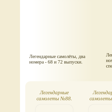
Ле
Легендарные самолёты, два
но
номера - 68 и 72 выпуски.
сп
Легендарные
Легенда
самолеты №88.
самолеты
Анатра "Анасаль"
СУ-1