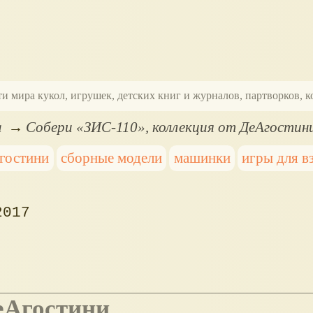
ти мира кукол, игрушек, детских книг и журналов, партворков,
а
Собери «ЗИС-110», коллекция от ДеАгостин
гостини
сборные модели
машинки
игры для в
2017
ДеАгостини