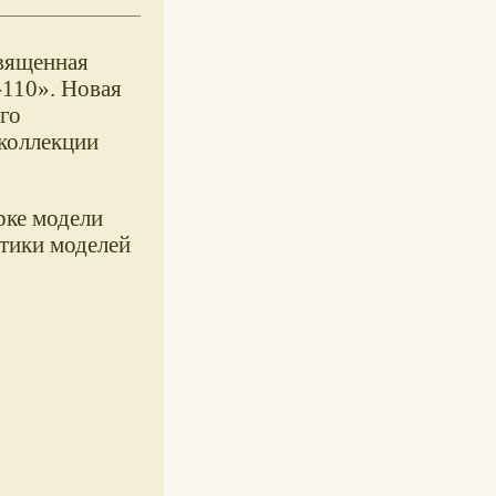
священная
-110». Новая
го
коллекции
рке модели
стики моделей