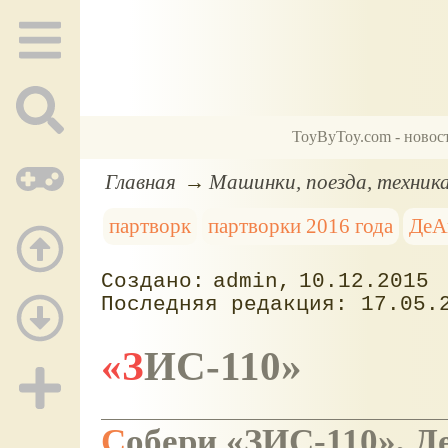
ToyByToy.com - новос
Главная
Машинки, поезда, техник
партворк
партворки 2016 года
ДеА
admin
10.12.2015
17.05.
«ЗИС-110»
Собери «ЗИС-110», 