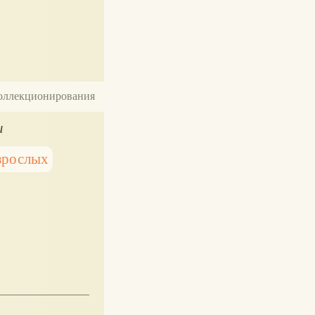
 коллекционирования
и
зрослых