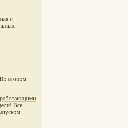
ная с
альных
 Во втором
 работающими
дели! Все
выпуском