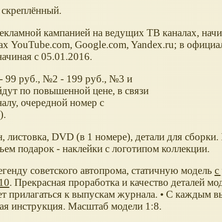
 скреплённый.
екламной кампанией на ведущих ТВ каналах, начи
ах YouTube.com, Google.com, Yandex.ru; в офици
начиная с 05.01.2016.
 99 руб., №2 - 199 руб., №3 и
йдут по повышенной цене, в связи
алу, очередной номер с
).
, листовка, DVD (в 1 номере), детали для сборки.
тьем подарок - наклейки с логотипом коллекции.
егенду советского автопрома, статичную модель
с
10
. Прекрасная проработка и качество деталей мо
ет прилагаться к выпускам журнала. • С каждым 
ая инструкция. Масштаб модели 1:8.