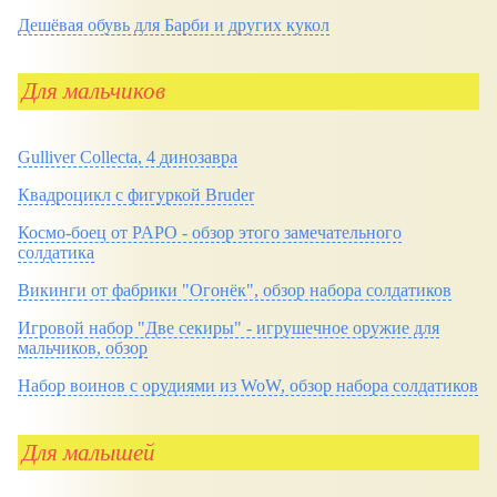
Дешёвая обувь для Барби и других кукол
Для мальчиков
Gulliver Collecta, 4 динозавра
Квадроцикл с фигуркой Bruder
Космо-боец от PAPO - обзор этого замечательного
солдатика
Викинги от фабрики "Огонёк", обзор набора солдатиков
Игровой набор "Две секиры" - игрушечное оружие для
мальчиков, обзор
Набор воинов с орудиями из WoW, обзор набора солдатиков
Для малышей