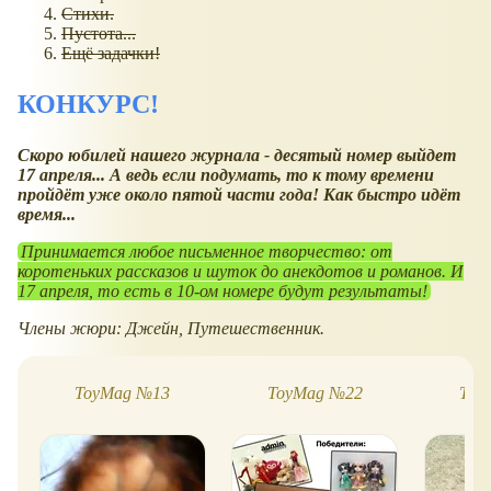
Стихи.
Пустота...
Ещё задачки!
КОНКУРС!
Скоро юбилей нашего журнала - десятый номер выйдет
17 апреля... А ведь если подумать, то к тому времени
пройдёт уже около пятой части года! Как быстро идёт
время...
Принимается любое письменное творчество: от
коротеньких рассказов и шуток до анекдотов и романов. И
17 апреля, то есть в 10-ом номере будут результаты!
Члены жюри: Джейн, Путешественник.
ToyMag №13
ToyMag №22
Toy