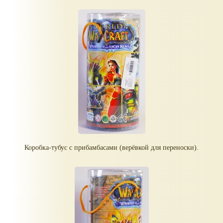
Коробка-тубус с прибамбасами (верёвкой для переноски).