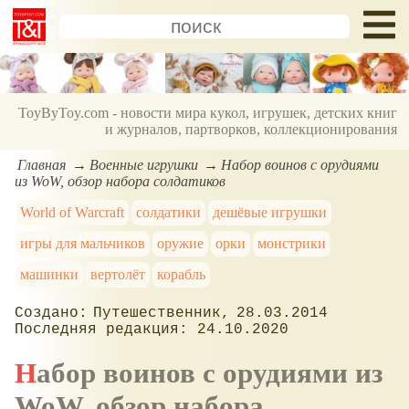
ToyByToy.com - новости мира кукол, игрушек, детских книг
и журналов, партворков, коллекционирования
Главная
Военные игрушки
Набор воинов с орудиями
из WoW, обзор набора солдатиков
World of Warcraft
солдатики
дешёвые игрушки
игры для мальчиков
оружие
орки
монстрики
машинки
вертолёт
корабль
Путешественник
28.03.2014
24.10.2020
Набор воинов с орудиями из
WoW, обзор набора