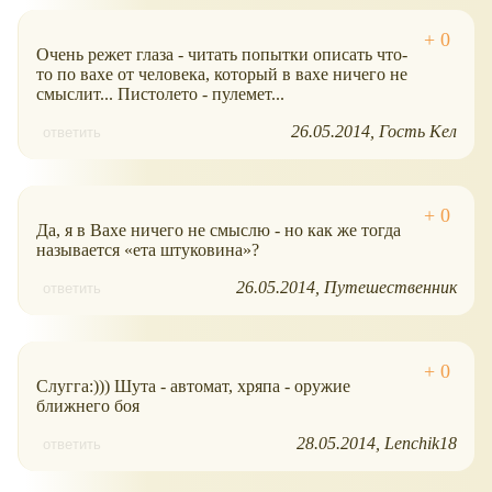
Очень режет глаза - читать попытки описать что-
то по вахе от человека, который в вахе ничего не
смыслит... Пистолето - пулемет...
26.05.2014
Гость Кел
ответить
Да, я в Вахе ничего не смыслю - но как же тогда
называется
ета штуковина
?
26.05.2014
Путешественник
ответить
Слугга:))) Шута - автомат, хряпа - оружие
ближнего боя
28.05.2014
Lenchik18
ответить