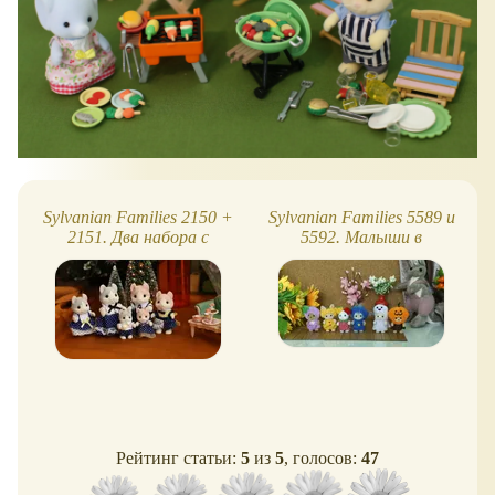
Sylvanian Families 2150 +
Sylvanian Families 5589 и
2151. Два набора с
5592. Малыши в
кошками керл - обзор,
костюмах на Хэллоуин и
фото
овощей
Рейтинг статьи:
5
из
5
, голосов:
47