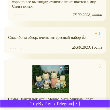
хорошо все выглядит, отлично вписывается в мир
Сильваниан.
28.09.2023
admin
ответить
Спасибо за обзор, очень интересный набор 👍
29.09.2023
Гость
ответить
Семья Шантильи: отец Морис, мать Мириам, брат
ToyByToy в Telegram
Кристиан. сестра Эсме, малыш Жак и малышка Джейн.
✕