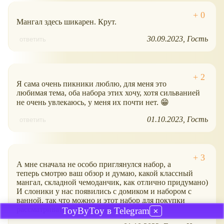
Мангал здесь шикарен. Крут.
30.09.2023
Гость
ответить
Я сама очень пикники люблю, для меня это
любимая тема, оба набора этих хочу, хотя сильванией
не очень увлекаюсь, у меня их почти нет. 😁
01.10.2023
Гость
ответить
А мне сначала не особо приглянулся набор, а
теперь смотрю ваш обзор и думаю, какой классный
мангал, складной чемоданчик, как отлично придумано)
И слоники у нас появились с домиком и набором с
ванной, так что можно и этот набор для покупки
рассматривать. Спасибо за обзор.
ToyByToy в Telegram
✕