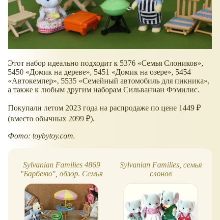
Этот набор идеально подходит к 5376
Семья Слоников
,
5450
Домик на дереве
, 5451
Домик на озере
, 5454
Автокемпер
, 5535
Семейный автомобиль для пикника
,
а также к любым другим наборам Сильваниан Фэмилис.
Покупали летом 2023 года на распродаже по цене 1449 ₽
(вместо обычных 2099 ₽).
Фото: toybytoy.com.
Sylvanian Families 4869
Sylvanian Families, семья
"Барбекю", обзор. Семья
слонов
кошек в сборе!