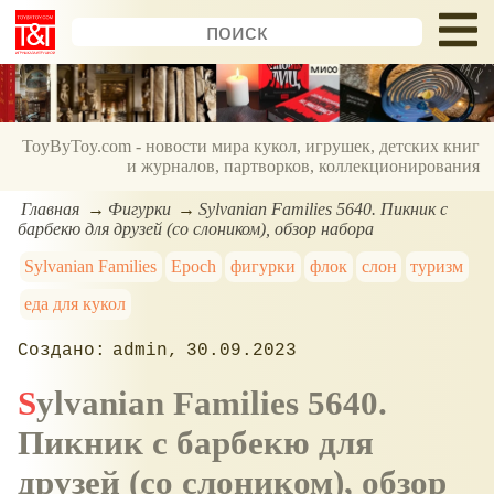
ToyByToy.com - новости мира кукол, игрушек, детских книг
и журналов, партворков, коллекционирования
Главная
Фигурки
Sylvanian Families 5640. Пикник с
барбекю для друзей (со слоником), обзор набора
Sylvanian Families
Epoch
фигурки
флок
слон
туризм
еда для кукол
admin
30.09.2023
Sylvanian Families 5640.
Пикник с барбекю для
друзей (со слоником), обзор