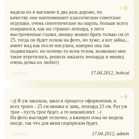
видела их в магазине в два раза дороже, по
качеству они наппоминают классические советские
игрушки, очень синтетические на ощупь, больше всего
понравился, как ни странно леопард, у него
выстроченные глазки, мишку можно брать только см от
25, тогда он будет похож на фото, но хуже, а вот зайка...
имеет вид как после инсульта, наверно она так
подмигивает, но почему-то всем телом, возможно мне
такие втретились, решила заказать леопарда и мишку,
очень дочка их любит)
17.04.2012
bobcat
ответить
:-)) Я уж заказала, заказ в процессе оформления, и
всех троих - 25 см мишка и заяц, леопард 23 см. Раз уж
трое - пусть трое будет, а то некомплект. :-)
На фото выглядят отлично, а вживую пока не видела
нигде, так что для меня сюрпризом будет.
17.04.2012
admin
ответить