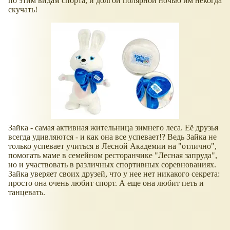
по этим видам спорта, и долгой полярной ночью им некогда
скучать!
Зайка - самая активная жительница зимнего леса. Её друзья
всегда удивляются - и как она все успевает!? Ведь Зайка не
только успевает учиться в Лесной Академии на "отлично",
помогать маме в семейном ресторанчике "Лесная запруда",
но и участвовать в различных спортивных соревнованиях.
Зайка уверяет своих друзей, что у нее нет никакого секрета:
просто она очень любит спорт. А еще она любит петь и
танцевать.