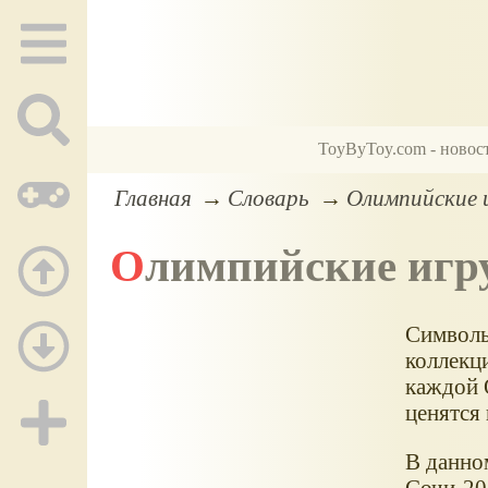
ToyByToy.com - новос
Главная
Словарь
Олимпийские 
Олимпийские иг
Символы
коллекц
каждой 
ценятся 
В данно
Сочи-201