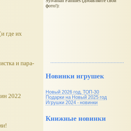
Sylvanian Families (добавляйте свои
фото!):
и где их
истка и пара-
Новинки игрушек
Новый 2026 год, ТОП-30
кин 2022
Подарки на Новый 2025 год
Игрушки 2024 - новинки
Книжные новинки
ми!