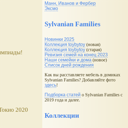
Манн, Иванов и Фербер
Эксмо
Sylvanian Families
Новинки 2025
Коллекция toybytoy
(новая)
Коллекция toybytoy
(старая)
лимпиады!
Ревизия семей на конец 2023
Наши семейки и дома
(новое)
Список дней рождения
Как вы расставляете мебель в домиках
Sylvanian Families? Добавляйте фото
здесь
!
Подборка статей
о Sylvanian Families с
2019 года и далее.
Токио 2020
Коллекции