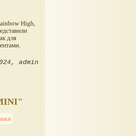
ainbow High,
редставили
ак для
дентами.
024
admin
MINI"
авки