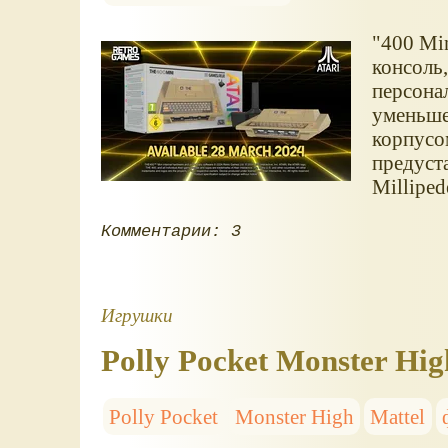
"400 Min
консоль,
персона
уменьше
корпусо
предуст
Millipede
Комментарии: 3
Игрушки
Polly Pocket Monster H
Polly Pocket
Monster High
Mattel