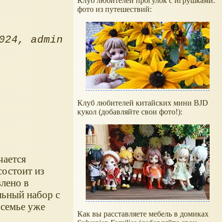
Клуб любителей прогулок с игрушками:
фото из путешествий:
024
admin
Клуб любителей китайских мини BJD
кукол (добавляйте свои фото!):
чается
остоит из
влено в
льный набор с
 семье уже
Как вы расставляете мебель в домиках