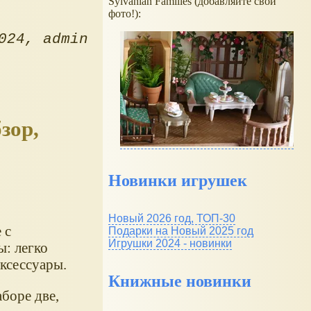
Sylvanian Families (добавляйте свои
фото!):
024
admin
зор,
Новинки игрушек
Новый 2026 год, ТОП-30
 с
Подарки на Новый 2025 год
Игрушки 2024 - новинки
: легко
аксессуары.
Книжные новинки
аборе две,