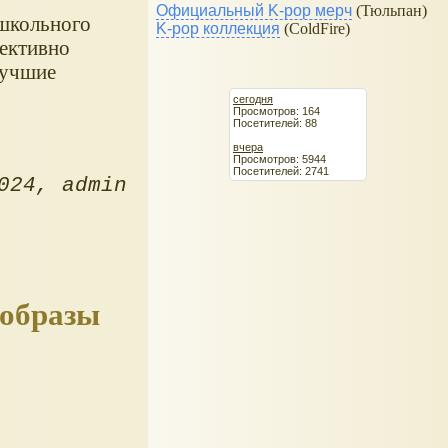
Официальный K-pop мерч
(Тюльпан)
ошкольного
K-pop коллекция
(ColdFire)
фективно
лучшие
сегодня
Просмотров: 164
Посетителей: 88
вчера
Просмотров: 5944
Посетителей: 2741
024
admin
образы