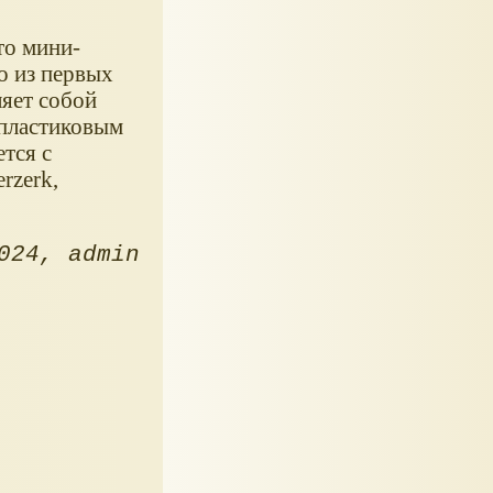
это мини-
о из первых
яет собой
 пластиковым
тся с
rzerk,
024
admin