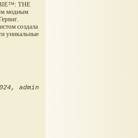
IE™: THE
тым модным
Гервиг.
истом создала
ти уникальные
024
admin