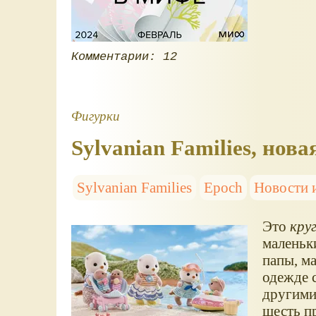
Комментарии: 12
Фигурки
Sylvanian Families, нова
Sylvanian Families
Epoch
Новости 
Это
кру
маленьк
папы, ма
одежде 
другими 
шесть п