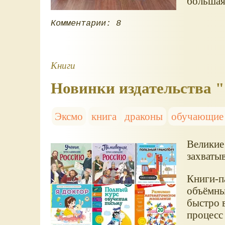
большая 
Комментарии: 8
Книги
Новинки издательства "
Эксмо
книга
драконы
обучающие
Великие
захваты
Книги-п
объёмны
быстро 
процесс