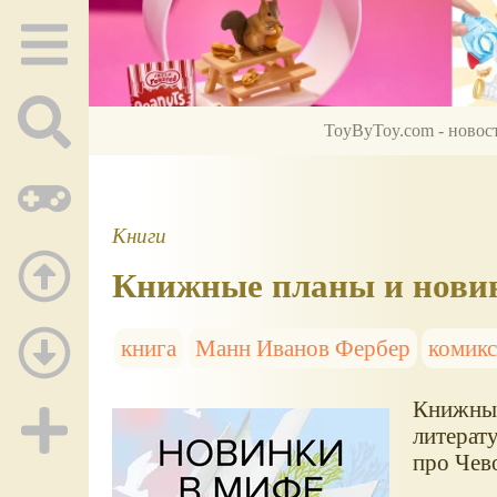
ToyByToy.com - новос
Книги
Книжные планы и новин
книга
Манн Иванов Фербер
комик
Книжные
литерат
про Чев