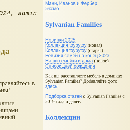
Манн, Иванов и Фербер
Эксмо
024
admin
Sylvanian Families
Новинки 2025
Коллекция toybytoy
(новая)
ода
Коллекция toybytoy
(старая)
Ревизия семей на конец 2023
Наши семейки и дома
(новое)
Список дней рождения
Как вы расставляете мебель в домиках
Sylvanian Families? Добавляйте фото
правляйтесь в
здесь
!
аны!
Подборка статей
о Sylvanian Families с
2019 года и далее.
олные
аницами
Коллекции
тивный