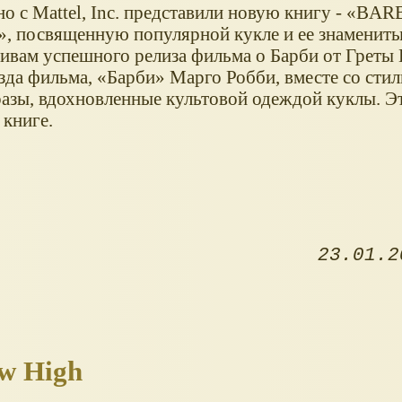
но с Mattel, Inc. представили новую книгу -
BARB
, посвященную популярной кукле и ее знамени
тивам успешного релиза фильма о Барби от Греты 
зда фильма,
Барби
Марго Робби, вместе со стил
азы, вдохновленные культовой одеждой куклы. Э
 книге.
23.01.2
w High