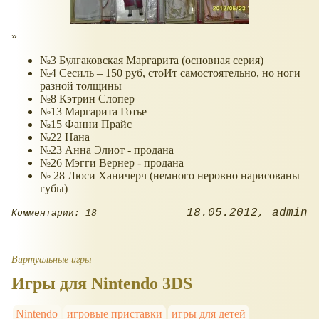
№3 Булгаковская Маргарита (основная серия)
№4 Сесиль – 150 руб, стоИт самостоятельно, но ноги
разной толщины
№8 Кэтрин Слопер
№13 Маргарита Готье
№15 Фанни Прайс
№22 Нана
№23 Анна Элиот - продана
№26 Мэгги Вернер - продана
№ 28 Люси Ханичерч (немного неровно нарисованы
губы)
18.05.2012
admin
Комментарии: 18
Виртуальные игры
Игры для Nintendo 3DS
Nintendo
игровые приставки
игры для детей