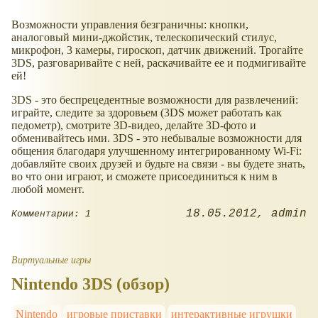
Возможности управления безграничны: кнопки,
аналоговый мини-джойстик, телескопический стилус,
микрофон, 3 камеры, гироскоп, датчик движений. Трогайте
3DS, разговаривайте с ней, раскачивайте ее и подмигивайте
ей!
3DS - это беспрецедентные возможности для развлечений:
играйте, следите за здоровьем (3DS может работать как
педометр), смотрите 3D-видео, делайте 3D-фото и
обменивайтесь ими. 3DS - это небывалые возможности для
общения благодаря улучшенному интегрированному Wi-Fi:
добавляйте своих друзей и будьте на связи - вы будете знать,
во что они играют, и сможете присоединиться к ним в
любой момент.
18.05.2012
admin
Комментарии: 1
Виртуальные игры
Nintendo 3DS (обзор)
Nintendo
игровые приставки
интерактивные игрушки