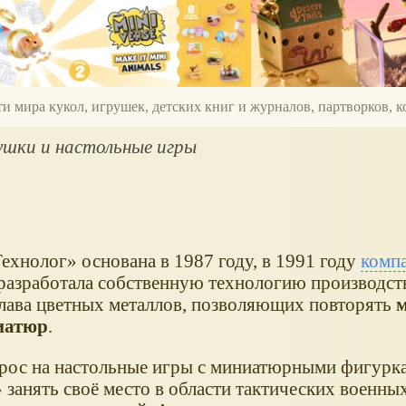
ти мира кукол, игрушек, детских книг и журналов, партворков,
рушки и настольные игры
Технолог
основана в 1987 году, в 1991 году
комп
разработала собственную технологию производст
плава цветных металлов, позволяющих повторять
иатюр
.
рос на настольные игры с миниатюрными фигурк
занять своё место в области тактических военных