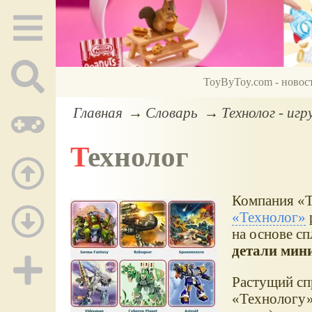
ToyByToy.com - новос
Главная
Словарь
Технолог - иг
Технолог
Компания
Технолог
на основе с
детали мин
Растущий сп
Технологу