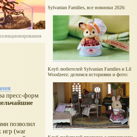
Sylvanian Families, все новинки 2026:
 коллекционирования
Клуб любителей Sylvanian Families и Lil
Woodzeez: делимся историями и фото:
ания
ва пресс-форм
мельчайшие
ами позволил
 игр (war