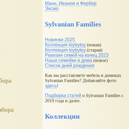
Манн, Иванов и Фербер
Эксмо
Sylvanian Families
Новинки 2025
Коллекция toybytoy
(новая)
Коллекция toybytoy
(старая)
Ревизия семей на конец 2023
Наши семейки и дома
(новое)
Список дней рождения
Как вы расставляете мебель в домиках
абора
Sylvanian Families? Добавляйте фото
здесь
!
Подборка статей
о Sylvanian Families с
2019 года и далее.
абора
Коллекции