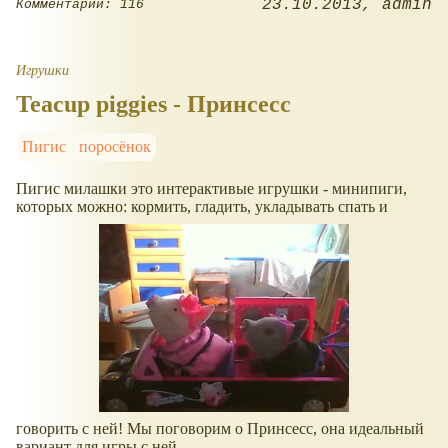
23.10.2013
admin
Комментарии: 116
Игрушки
Teacup piggies - Принсесс
Пигис
поросёнок
Пигис милашки это интерактивые игрушки - минипиги,
которых можно: кормить, гладить, укладывать спать и
говорить с ней! Мы поговорим о Принсесс, она идеальный
вариант для игры с ней.