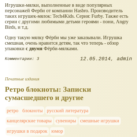
Игрушки-мялки, выполненные в виде популярных
персонажей Ферби от компании Hasbro. Производитель
таких игрушек-мялок: Tech4Kids. Серия: Furby. Также есть
серии с другими любимыми детьми героями - пони, Angry
Birds, и т.д.
Одну такую мялку Фёрби мы уже заказывали. Игрушка
смешная, очень нравится детям, так что теперь - обзор
упаковки
с двумя
Фёрби-мялками.
12.05.2014
admin
Комментарии: 3
Печатные издания
Ретро блокноты: Записки
сумасшедшего и другие
ретро
блокноты
русский литература
канцелярские товары
сувениры
смешные игрушки
игрушки в подарок
юмор