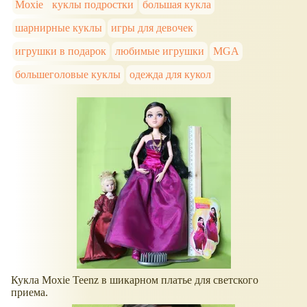
Moxie
куклы подростки
большая кукла
шарнирные куклы
игры для девочек
игрушки в подарок
любимые игрушки
MGA
большеголовые куклы
одежда для кукол
Кукла Moxie Teenz в шикарном платье для светского
приема.