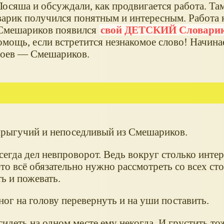
осяша и обсуждали, как продвигается работа. Там
варик получился понятным и интересным. Работа 
е Смешариков появился
свой ДЕТСКИЙ Словари
омощь, если встретится незнакомое слово! Начин
ероев — Смешариков.
рыгучий и непоседливый из Смешариков.
сегда дел невпроворот. Ведь вокруг столько инте
о всё обязательно нужно рассмотреть со всех сто
ь и пожевать.
ног на голову перевернуть и на уши поставить.
сидеть на одном месте ему некогда. И грустить то