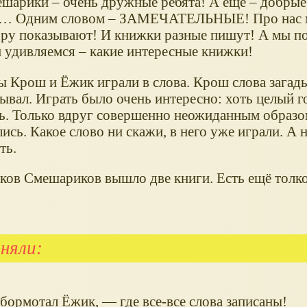
шарики – очень дружные ребята! А еще – добрые,
… Одним словом – ЗАМЕЧАТЕЛЬНЫЕ! Про нас м
ору показывают! И книжки разные пишут! А мы п
и удивляемся – какие интересные книжки!
 Крош и Ёжик играли в слова. Крош слова загады
ывал. Играть было очень интересно: хоть целый г
ь. Только вдруг совершенно неожиданным образом
ись. Какое слово ни скажи, в него уже играли. А 
ть.
ков Смешариков вышло две книги. Есть ещё толк
няли:
обормотал Ёжик, — где все-все слова записаны!