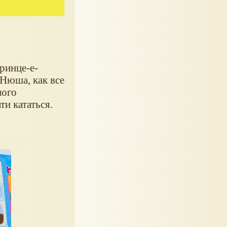
ринце-е-
 Нюша, как все
ного
ти кататься.