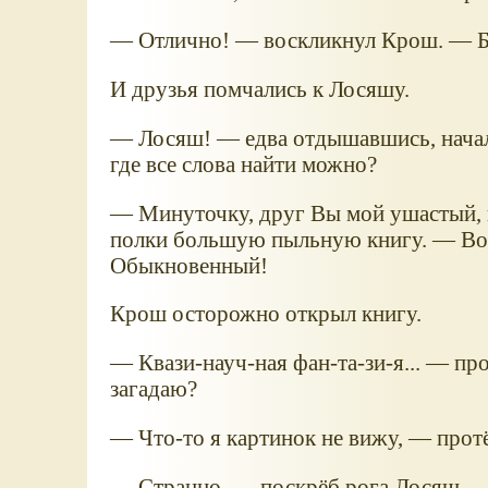
— Отлично! — воскликнул Крош. — Б
И друзья помчались к Лосяшу.
— Лосяш! — едва отдышавшись, начал
где все слова найти можно?
— Минуточку, друг Вы мой ушастый, к
полки большую пыльную книгу. — Во
Обыкновенный!
Крош осторожно открыл книгу.
— Квази-науч-ная фан-та-зи-я... — пр
загадаю?
— Что-то я картинок не вижу, — прот
— Странно, — поскрёб рога Лосяш, — 