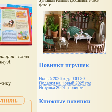
Sylvanian Families (добавляйте свои
фото!):
шарик - слова
кву А.
Новинки игрушек
Новый 2026 год, ТОП-30
Ёжику
Подарки на Новый 2025 год
Игрушки 2024 - новинки
Книжные новинки