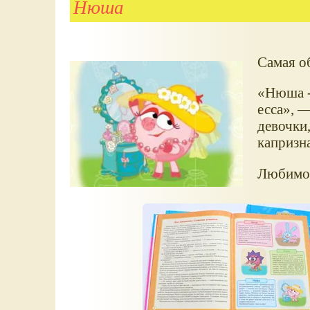
Нюша
Самая о
Нюша -
есса
, 
девочки
капризна
Любимое