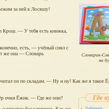
ежим за ней к Лосяшу!
 Крош. — У тебя есть книжка,
онечно, есть, — учёный снял с
т же она — Словарь
Словарик-Сме
на бу
очитал он по складам. — Ну и ну! Как же я такое 
ёр очки Ёжик. — Где же они?
и вправду без картинок. Как же
Лабиринт