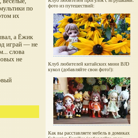
 веселые,
Клуб любителей прогулок с игрушками:
фото из путешествий:
ультики по
отом их
вал, а Ёжик
од играй — не
... слова
новых не
Клуб любителей китайских мини BJD
кукол (добавляйте свои фото!):
овый
Как вы расставляете мебель в домиках