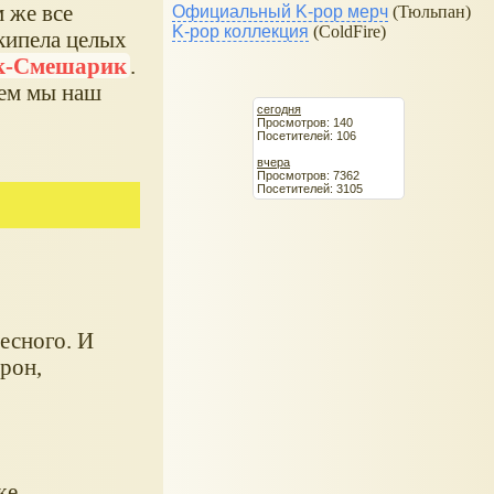
 же все
Официальный K-pop мерч
(Тюльпан)
K-pop коллекция
(ColdFire)
кипела целых
к-Смешарик
.
аем мы наш
сегодня
Просмотров: 140
Посетителей: 106
вчера
Просмотров: 7362
Посетителей: 3105
ресного. И
рон,
же.