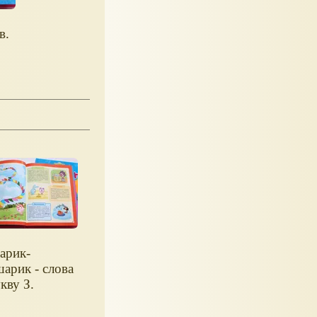
в.
арик-
арик - слова
кву З.