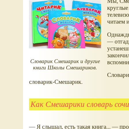
Мы, Сме
круглые
телевиз
читаем 
Однажды
— отгад
устанеш
закончил
Словарик Смешарик и другие
вспомни
книги Школы Смешариков.
Словари
словарик-Смешарик.
Как Смешарики словарь сочи
— Я слышал, есть такая книга... — пр