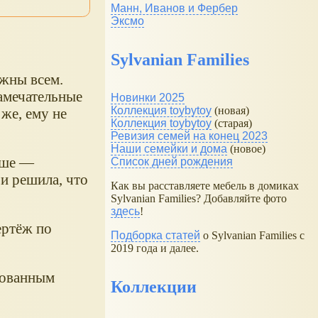
Манн, Иванов и Фербер
Эксмо
Sylvanian Families
ужны всем.
замечательные
Новинки 2025
Коллекция toybytoy
(новая)
 же, ему не
Коллекция toybytoy
(старая)
Ревизия семей на конец 2023
Наши семейки и дома
(новое)
юше —
Список дней рождения
 и решила, что
Как вы расставляете мебель в домиках
Sylvanian Families? Добавляйте фото
здесь
!
ертёж по
Подборка статей
о Sylvanian Families с
2019 года и далее.
сованным
Коллекции