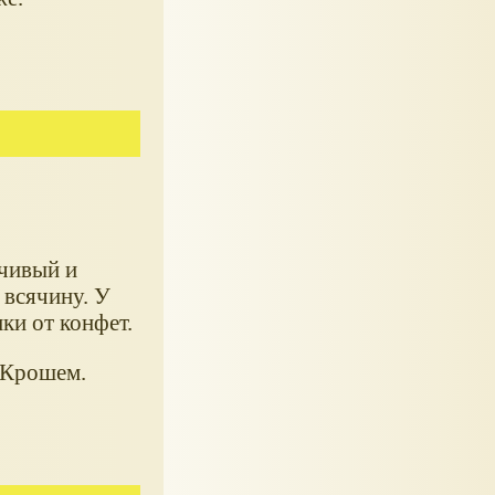
чивый и
 всячину. У
ки от конфет.
 Крошем.