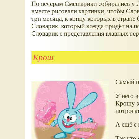
По вечерам Смешарики собирались у Л
вместе рисовали картинки, чтобы Сло
три месяца, к концу которых в стран
Словарик, который всегда придёт на п
Словарик с представления главных г
Крош
Самый п
У него в
Крошу эт
потрогат
А ещё с 
Так что 