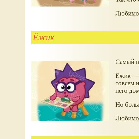
Любимое
Ёжик
Самый в
Ёжик — 
совсем 
него дом
Но боль
Любимое