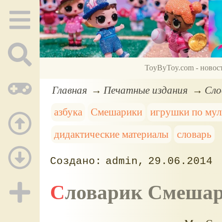
ToyByToy.com - новос
Главная
Печатные издания
Сло
азбука
Смешарики
игрушки по му
дидактические материалы
словарь
admin
29.06.2014
Словарик Смеша