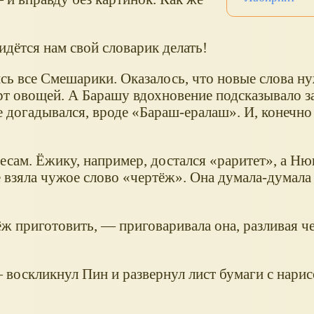
ётся нам свой словарик делать!
сь все Смешарики. Оказалось, что новые слова н
орт овощей. А Барашу вдохновение подсказывало 
е догадывался, вроде
Бараш-ералаш
. И, конечно
есам. Ёжику, например, достался
раритет
, а Н
 взяла чужое слово
чертёж
. Она думала-думала
ёж приготовить, — приговаривала она, разливая ч
— воскликнул Пин и развернул лист бумаги с нари