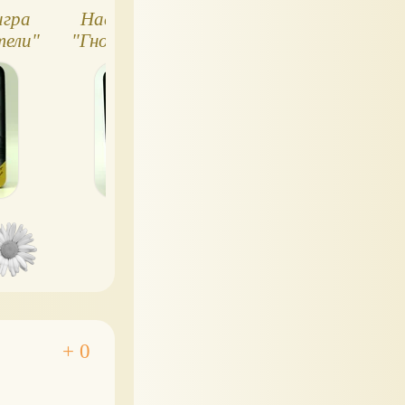
игра
Настольная игра
Настольная игр
тели"
"Гномы-вредители"
"Гномы-вредител
ты
правила игры
дополнение