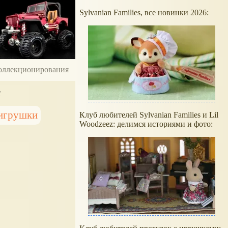
Sylvanian Families, все новинки 2026:
 коллекционирования
а
 игрушки
Клуб любителей Sylvanian Families и Lil
Woodzeez: делимся историями и фото: