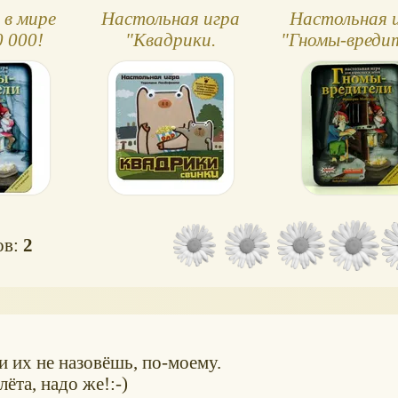
 в мире
Настольная игра
Настольная 
 000!
"Квадрики.
"Гномы-вреди
Свинки"
компонен
ов:
2
 их не назовёшь, по-моему.
ёта, надо же!:-)