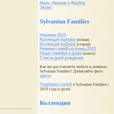
Манн, Иванов и Фербер
Эксмо
Sylvanian Families
Новинки 2025
Коллекция toybytoy
(новая)
Коллекция toybytoy
(старая)
Ревизия семей на конец 2023
Наши семейки и дома
(новое)
Список дней рождения
Как вы расставляете мебель в домиках
Sylvanian Families? Добавляйте фото
здесь
!
Подборка статей
о Sylvanian Families с
2019 года и далее.
Коллекции