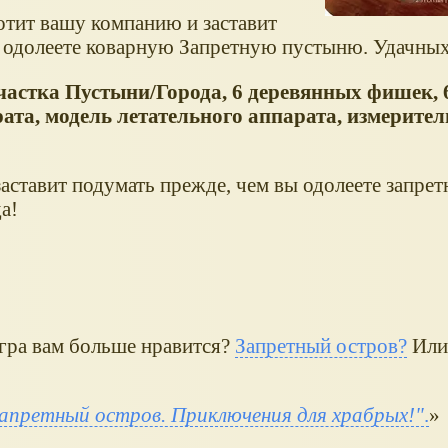
отит вашу компанию и заставит
 одолеете коварную Запретную пустыню. Удачных
 участка Пустыни/Города, 6 деревянных фишек, 
рата, модель летательного аппарата, измерител
заставит подумать прежде, чем вы одолеете запре
а!
 игра вам больше нравится?
Запретный остров?
Или
апретный остров. Приключения для храбрых!"
.