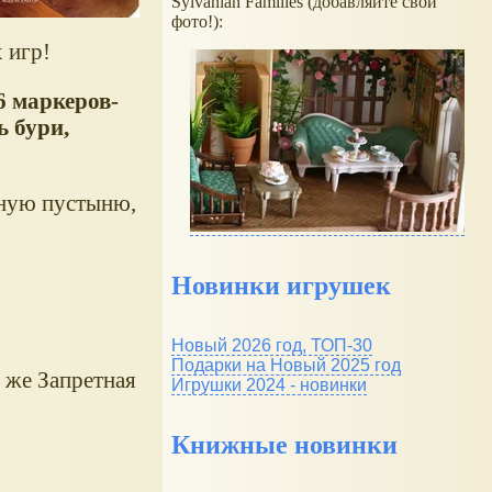
Sylvanian Families (добавляйте свои
фото!):
 игр!
6 маркеров-
ь бури,
тную пустыню,
Новинки игрушек
Новый 2026 год, ТОП-30
Подарки на Новый 2025 год
 же Запретная
Игрушки 2024 - новинки
Книжные новинки