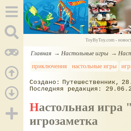
ToyByToy.com - новос
Главная
Настольные игры
Наст
приключения
настольные игры
игр
Путешественник
28
29.06.
Настольная игра "Запретная пустыня" -
игрозаметка