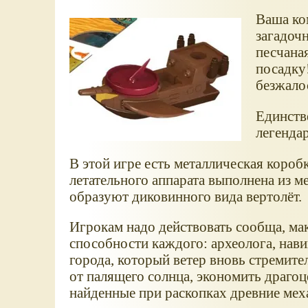
Ваша ко
загадоч
песчана
посадку!
безжало
Единстве
легендар
В этой игре есть металлическая коробк
летательного аппарата выполнена из ме
образуют диковинного вида вертолёт.
Игрокам надо действовать сообща, ма
способности каждого: археолога, нави
города, который ветер вновь стремите
от палящего солнца, экономить драго
найденные при раскопках древние мех