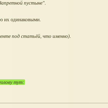
Запретной пустыне"
.
аю их одинаковыми.
енте под статьёй, что именно)
.
голову тут: