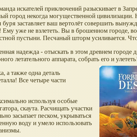
манда искателей приключений разыскивает в Запр
ный город некогда могущественной цивилизации. 
я буря заставляет ваш вертолёт совершить вынуж
 Ему уже не взлететь. Вы в брошенном городе, во
стной пустыни. Песчаный шторм усиливается. Что
нная надежда - отыскать в этом древнем городе д
ного летательного аппарата, собрать его и улететь
а, а также одна деталь
талла! Все четыре части
ксимально используя особые
гатора, скаута. Расчищать участки
льно засыпает песком, укрываться
ценную воду и умело использовать
анизмы.