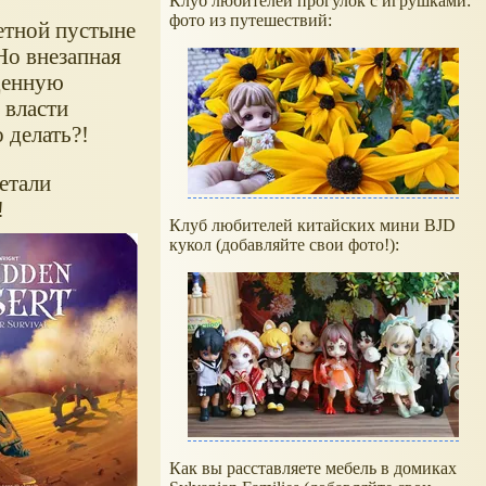
Клуб любителей прогулок с игрушками:
фото из путешествий:
етной пустыне
Но внезапная
денную
 власти
 делать?!
етали
!
Клуб любителей китайских мини BJD
кукол (добавляйте свои фото!):
Как вы расставляете мебель в домиках