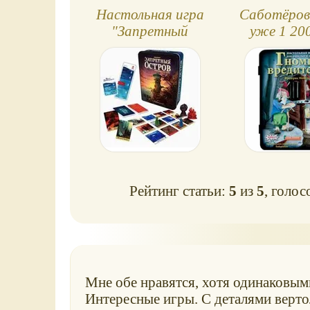
Настольная игра
Саботёров
"Запретный
уже 1 200
Остров.
Приключения для
смелых!"
Рейтинг статьи:
5
из
5
, голос
Мне обе нравятся, хотя одинаковыми
Интересные игры. С деталями вертол