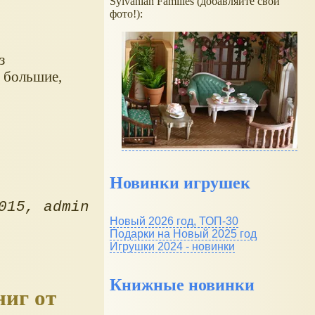
Sylvanian Families (добавляйте свои
фото!):
з
и большие,
Новинки игрушек
015
admin
Новый 2026 год, ТОП-30
Подарки на Новый 2025 год
Игрушки 2024 - новинки
Книжные новинки
ниг от