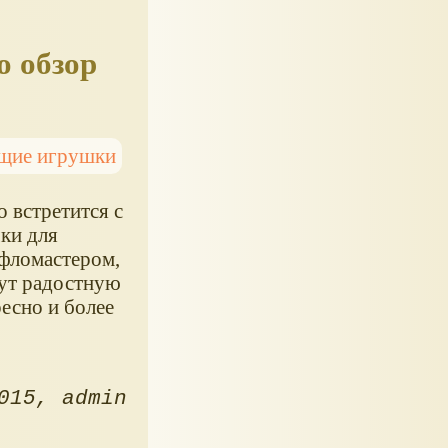
о обзор
щие игрушки
о встретится с
ки для
фломастером,
дут радостную
ресно и более
015
admin