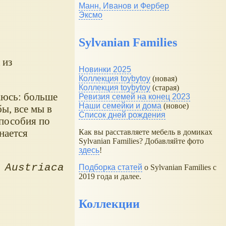
Манн, Иванов и Фербер
Эксмо
Sylvanian Families
 из
Новинки 2025
Коллекция toybytoy
(новая)
Коллекция toybytoy
(старая)
аюсь: больше
Ревизия семей на конец 2023
Наши семейки и дома
(новое)
ы, все мы в
Список дней рождения
 пособия по
инается
Как вы расставляете мебель в домиках
Sylvanian Families? Добавляйте фото
здесь
!
 Austriaca
Подборка статей
о Sylvanian Families с
2019 года и далее.
Коллекции