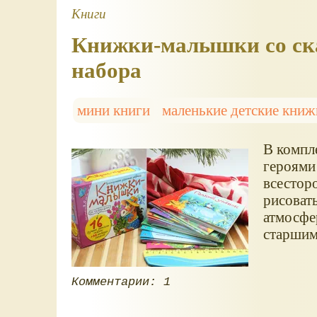
Книги
Книжки-малышки со сказ
набора
мини книги
маленькие детские книж
В компле
героями
всестор
рисоват
атмосфер
старшим
Комментарии: 1