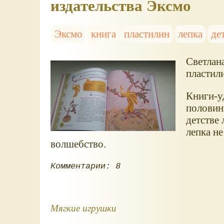
издательства Эксмо
Эксмо
книга
пластилин
лепка
де
Светлана
пластили
Книги-у
половины
детстве
лепка не
волшебство.
Комментарии: 8
Мягкие игрушки