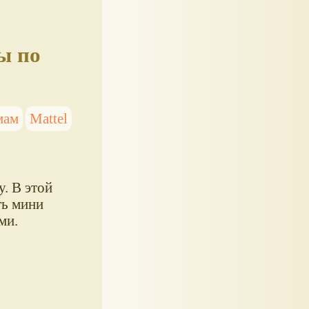
ы по
мам
Mattel
. В этой
ть мини
ми.