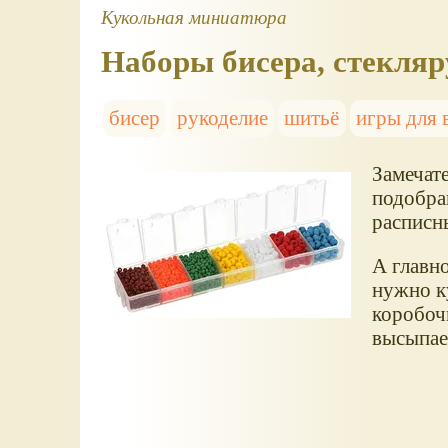
Кукольная миниатюра
Наборы бисера, стекляр
бисер
рукоделие
шитьё
игры для 
Замечате
подобран
расписны
А главно
нужно к
коробоч
высыпает