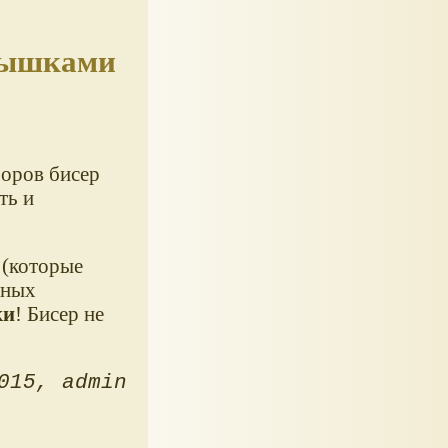
крышками
боров бисер
ть и
 (которые
чных
ки
! Бисер не
015
admin