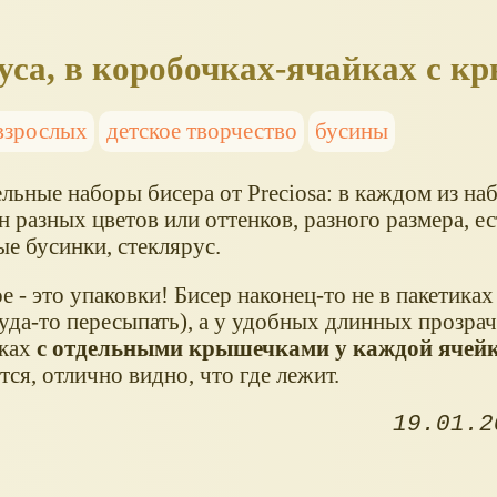
уса, в коробочках-ячайках с 
взрослых
детское творчество
бусины
льные наборы бисера от Preciosa: в каждом из на
 разных цветов или оттенков, разного размера, ес
е бусинки, стеклярус.
е - это упаковки! Бисер наконец-то не в пакетиках
уда-то пересыпать), а у удобных длинных прозра
ках
с отдельными крышечками у каждой ячей
ся, отлично видно, что где лежит.
19.01.2