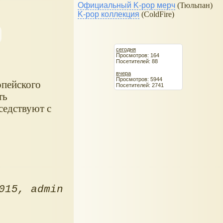
Официальный K-pop мерч
(Тюльпан)
K-pop коллекция
(ColdFire)
сегодня
Просмотров: 164
Посетителей: 88
вчера
Просмотров: 5944
опейского
Посетителей: 2741
ть
седствуют с
015
admin