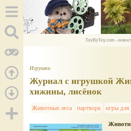
ToyByToy.com - новос
Игрушки
Журнал с игрушкой Жив
хижины, лисёнок
Животные леса
партворк
игры для
Животн