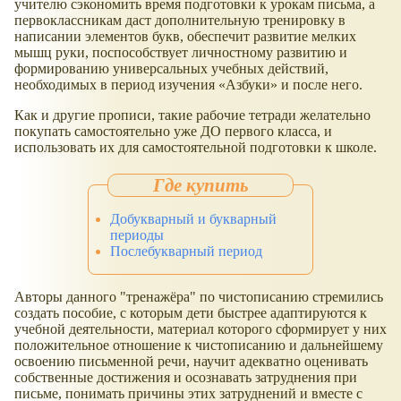
учителю сэкономить время подготовки к урокам письма, а
первоклассникам даст дополнительную тренировку в
написании элементов букв, обеспечит развитие мелких
мышц руки, поспособствует личностному развитию и
формированию универсальных учебных действий,
необходимых в период изучения
Азбуки
и после него.
Как и другие прописи, такие рабочие тетради желательно
покупать самостоятельно уже ДО первого класса, и
использовать их для самостоятельной подготовки к школе.
Добукварный и букварный
периоды
Послебукварный период
Авторы данного "тренажёра" по чистописанию стремились
создать пособие, с которым дети быстрее адаптируются к
учебной деятельности, материал которого сформирует у них
положительное отношение к чистописанию и дальнейшему
освоению письменной речи, научит адекватно оценивать
собственные достижения и осознавать затруднения при
письме, понимать причины этих затруднений и вместе с