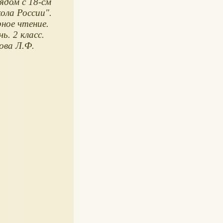
ядом с 18-см
ола России".
ное чтение.
ь. 2 класс.
ова Л.Ф.