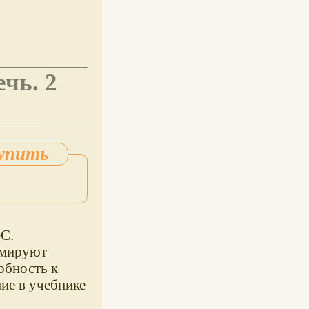
С.
рмируют
обность к
ие в учебнике