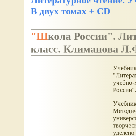
Литературное чтение. У
В двух томах + CD
"Школа России". Литературное чтение. Родная речь. 2
класс. Климанова Л.
Учебник
"Литерат
учебно-
России"
Учебник
Методич
универс
творчес
уделено