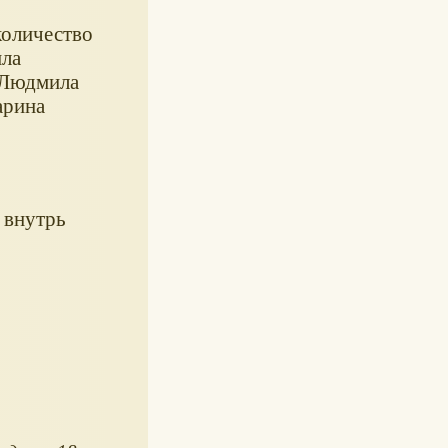
оличество
ила
 Людмила
арина
 внутрь