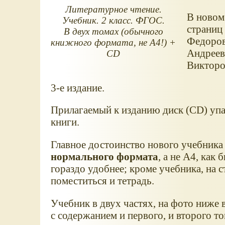
Литературное чтение.
В новом 
Учебник. 2 класс. ФГОС.
страниц
В двух томах (обычного
Федоров
книжного формата, не А4!) +
Андреев
CD
Викторо
3-е издание.
Прилагаемый к изданию диск (CD) упа
книги.
Главное достоинство нового учебника -
нормального формата
, а не А4, как
гораздо удобнее; кроме учебника, на 
поместиться и тетрадь.
Учебник в двух частях, на фото ниже 
с содержанием и первого, и второго то