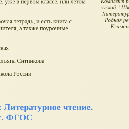
, уже в первом классе, или летом
Комплект р
куклой. "Шк
Литератур
Родная реч
чая тетрадь, и есть книга с
Климан
ителя, а также поурочные
ская
атьяна Ситникова
кола России
 Литературное чтение.
сс. ФГОС